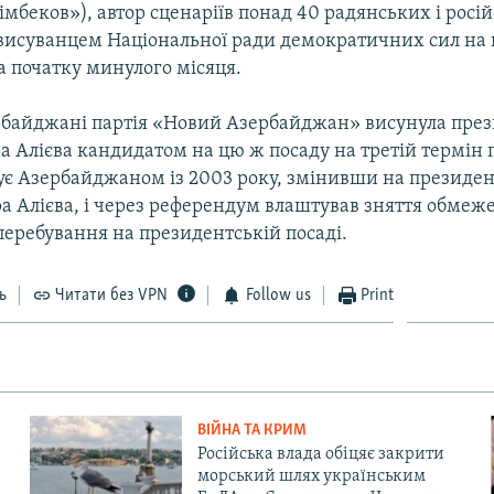
імбеков»), автор сценаріїв понад 40 радянських і росі
в висуванцем Національної ради демократичних сил на 
а початку минулого місяця.
рбайджані партія «Новий Азербайджан» висунула пре
а Алієва кандидатом на цю ж посаду на третій термін п
ує Азербайджаном із 2003 року, змінивши на президент
а Алієва, і через референдум влаштував зняття обмеж
перебування на президентській посаді.
ь
Читати без VPN
Follow us
Print
ВІЙНА ТА КРИМ
Російська влада обіцяє закрити
морський шлях українським