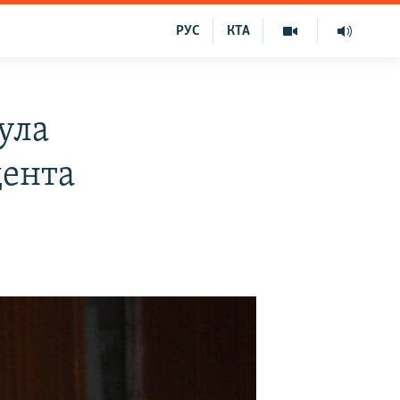
РУС
КТА
ула
дента