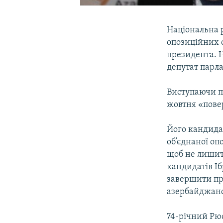
Національна 
опозиційних с
президента. Н
депутат парл
Виступаючи пі
жовтня «пове
Його кандида
об’єднаної оп
щоб не лишит
кандидатів І
завершити про
азербайджан
74-річний Рю