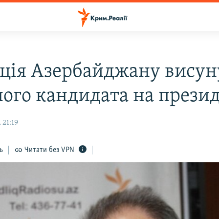
ція Азербайджану висун
ного кандидата на прези
 21:19
ь
Читати без VPN