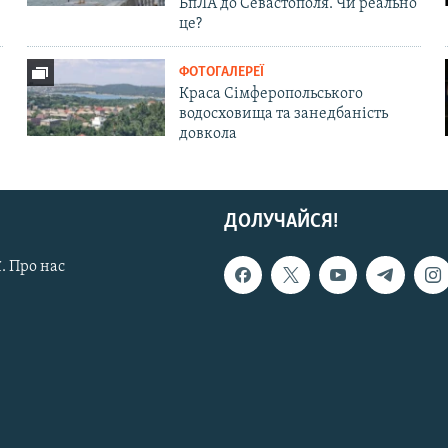
БпЛА до Севастополя. Чи реально
це?
ФОТОГАЛЕРЕЇ
Краса Сімферопольського
водосховища та занедбаність
довкола
ДОЛУЧАЙСЯ!
. Про нас