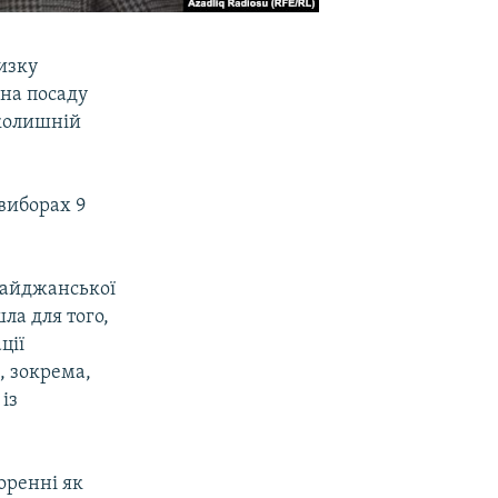
изку
 на посаду
 колишній
 виборах 9
байджанської
ла для того,
ції
 зокрема,
із
оренні як