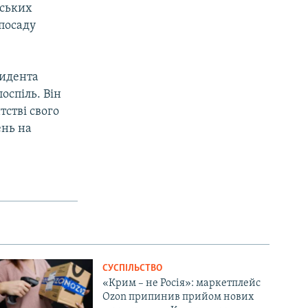
йських
посаду
зидента
оспіль. Він
стві свого
ень на
СУСПІЛЬСТВО
«Крим – не Росія»: маркетплейс
Ozon припинив прийом нових