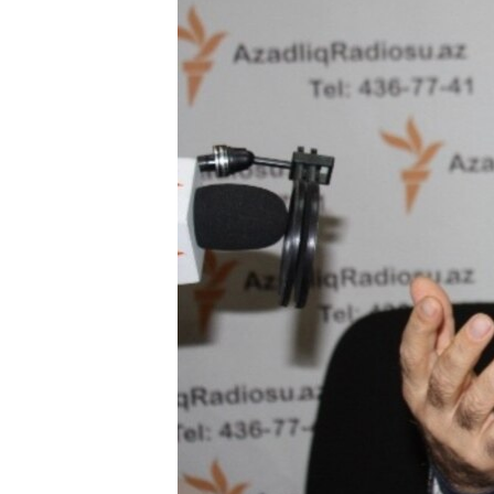
ВІДЕОУРОКИ «ELIFBE»
СВІДЧЕННЯ ОКУПАЦІЇ
УКРАЇНСЬКА ПРОБЛЕМА КРИМУ
ІНФОГРАФІКА