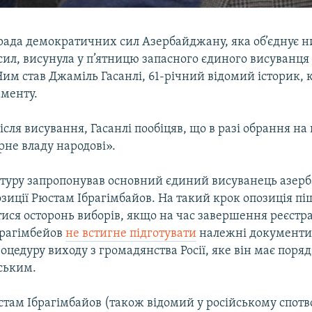
рада демократичних сил Азербайджану, яка об’єднує н
ил, висунула у п’ятницю запасного єдиного висуванця
им став Джаміль Гасанлі, 61-річний відомий історик,
аменту.
сля висування, Гасанлі пообіцяв, що в разі обрання на
рне владу народові».
туру запропонував основний єдиний висуванець азер
озиції Рюстам Ібрагімбайов. На такий крок опозиція піш
ися осторонь виборів, якщо на час завершення реєстра
брагімбейов
не встигне підготувати
належні документи,
цедуру виходу з громадянства Росії, яке він має поряд 
ським.
стам Ібрагімбайов (також відомий у російському спотв