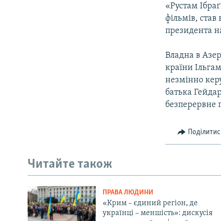
«Рустам Ібраґ
фільмів, ста
президента н
Владна в Азе
країни Ільгам
незмінно кер
батька Гейдар
безперервне 
Поділитис
Читайте також
ПРАВА ЛЮДИНИ
«Крим – єдиний регіон, де
українці – меншість»: дискусія