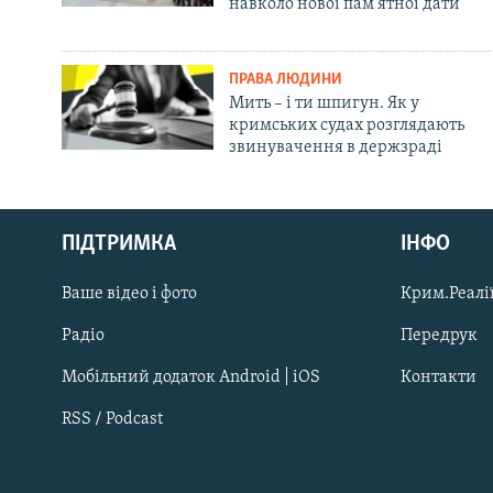
навколо нової пам'ятної дати
ПРАВА ЛЮДИНИ
Мить – і ти шпигун. Як у
кримських судах розглядають
звинувачення в держзраді
Русский
ПІДТРИМКА
ІНФО
Qırımtatar
Ваше відео і фото
Крим.Реалії
ДОЛУЧАЙСЯ!
Радіо
Передрук
Мобільний додаток Android | iOS
Контакти
RSS / Podcast
Усі сайти RFE/RL