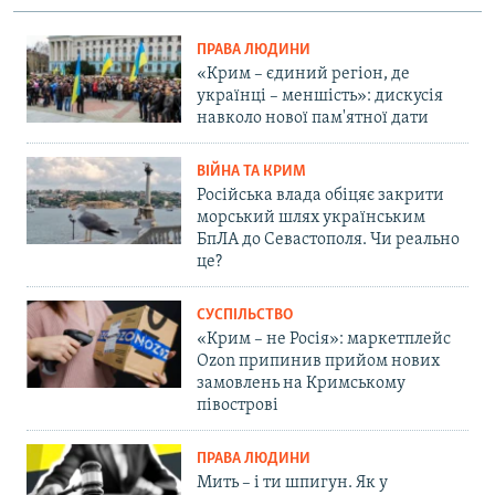
ПРАВА ЛЮДИНИ
«Крим – єдиний регіон, де
українці – меншість»: дискусія
навколо нової пам'ятної дати
ВІЙНА ТА КРИМ
Російська влада обіцяє закрити
морський шлях українським
БпЛА до Севастополя. Чи реально
це?
СУСПІЛЬСТВО
«Крим – не Росія»: маркетплейс
Ozon припинив прийом нових
замовлень на Кримському
півострові
ПРАВА ЛЮДИНИ
Мить – і ти шпигун. Як у