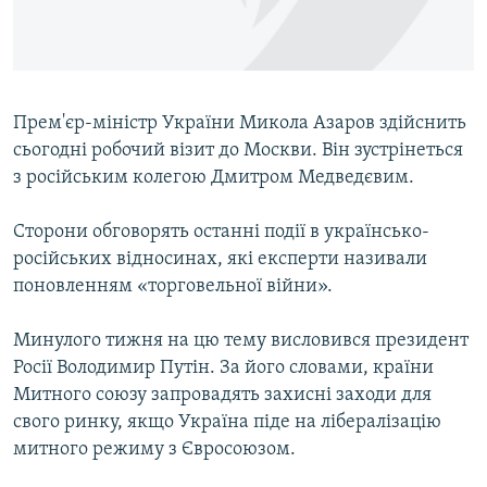
ВІДЕОУРОКИ «ELIFBE»
Русский
СВІДЧЕННЯ ОКУПАЦІЇ
Qırımtatar
УКРАЇНСЬКА ПРОБЛЕМА КРИМУ
Прем'єр-міністр України Микола Азаров здійснить
ДОЛУЧАЙСЯ!
ІНФОГРАФІКА
сьогодні робочий візит до Москви. Він зустрінеться
з російським колегою Дмитром Медведєвим.
Сторони обговорять останні події в українсько-
Усі сайти RFE/RL
російських відносинах, які експерти називали
поновленням «торговельної війни».
Минулого тижня на цю тему висловився президент
Росії Володимир Путін. За його словами, країни
Митного союзу запровадять захисні заходи для
свого ринку, якщо Україна піде на лібералізацію
митного режиму з Євросоюзом.