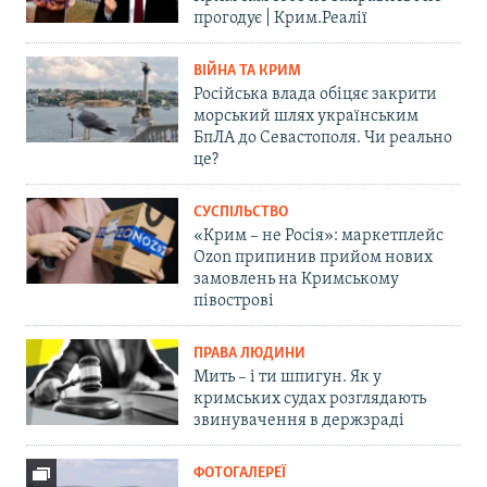
прогодує | Крим.Реалії
ВІЙНА ТА КРИМ
Російська влада обіцяє закрити
морський шлях українським
БпЛА до Севастополя. Чи реально
це?
СУСПІЛЬСТВО
«Крим – не Росія»: маркетплейс
Ozon припинив прийом нових
замовлень на Кримському
півострові
ПРАВА ЛЮДИНИ
Мить – і ти шпигун. Як у
кримських судах розглядають
звинувачення в держзраді
ФОТОГАЛЕРЕЇ