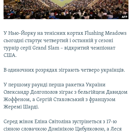
ВІДЕОУРОКИ «ELIFBE»
Русский
СВІДЧЕННЯ ОКУПАЦІЇ
Qırımtatar
УКРАЇНСЬКА ПРОБЛЕМА КРИМУ
У Нью-Йорку на тенісних кортах Flushing Meadows
ДОЛУЧАЙСЯ!
ІНФОГРАФІКА
сьогодні стартує четвертий і останній у сезоні
турнір серії Grand Slam – відкритий чемпіонат
США.
Усі сайти RFE/RL
В одиночних розрядах зіграють четверо українців.
У першому раунді перша ракетка України
Олександр Долгополов зіграє з бельгійцем Давидом
Жоффеном, а Сергій Стаховський з французом
Жеремі Шарді.
Серед жінок Еліна Світоліна зустрінеться з 17-ю
сіяною словачкою Домінікою Цибулковою, а Леся