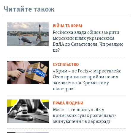
Читайте також
ВІЙНА ТА КРИМ
Російська влада обіцяє закрити
морський шлях українським
БпЛА до Севастополя. Чи реально
це?
СУСПІЛЬСТВО
«Крим – не Росія»: маркетплейс
Ozon припинив прийом нових
замовлень на Кримському
півострові
ПРАВА ЛЮДИНИ
Мить – і ти шпигун. Як у
кримських судах розглядають
звинувачення в держзраді