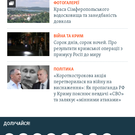
ФОТОГАЛЕРЕЇ
Краса Сімферопольського
водосховища та занедбаність
довкола
ВІЙНА ТА КРИМ
Сорок днів, сорок ночей. Про
результати кримської операції з
примусу Росії до миру
ПОЛІТИКА
«Короткострокова акція
перетворилася на війну на
виснаження»: Як пропаганда РФ
у Криму пояснює невдачі «СВО»
та залякує «мінними атаками»
ДОЛУЧАЙСЯ!