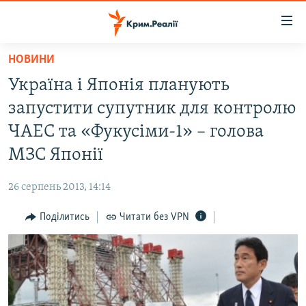
Доступність
посилання
Перейти
НОВИНИ
до
НОВИНИ
Україна і Японія планують
основного
ВОДА.КРИМ
матеріалу
запустити супутник для контролю
ВІДЕО ТА ФОТО
Перейти
ЧАЕС та «Фукусіми-1» – голова
до
ПОЛІТИКА
МЗС Японії
основної
БЛОГИ
навігації
26 серпень 2013, 14:14
Перейти
ПОГЛЯД
до
Поділитись
Читати без VPN
ІНТЕРВ'Ю
пошуку
ВСЕ ЗА ДЕНЬ
СПЕЦПРОЕКТИ
ЯК ОБІЙТИ БЛОКУВАННЯ
ДЕПОРТАЦІЯ