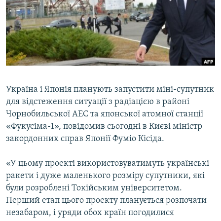
ВІДЕОУРОКИ «ELIFBE»
Русский
СВІДЧЕННЯ ОКУПАЦІЇ
Qırımtatar
УКРАЇНСЬКА ПРОБЛЕМА КРИМУ
ДОЛУЧАЙСЯ!
ІНФОГРАФІКА
Україна і Японія планують запустити міні-супутник
для відстеження ситуації з радіацією в районі
Усі сайти RFE/RL
Чорнобильської АЕС та японської атомної станції
«Фукусіма-1», повідомив сьогодні в Києві міністр
закордонних справ Японії Фуміо Кісіда.
«У цьому проекті використовуватимуть українські
ракети і дуже маленького розміру супутники, які
були розроблені Токійським університетом.
Перший етап цього проекту планується розпочати
незабаром, і уряди обох країн погодилися