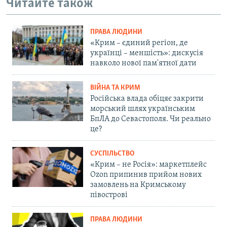
Читайте також
ПРАВА ЛЮДИНИ
«Крим – єдиний регіон, де
українці – меншість»: дискусія
навколо нової пам'ятної дати
ВІЙНА ТА КРИМ
Російська влада обіцяє закрити
морський шлях українським
БпЛА до Севастополя. Чи реально
це?
СУСПІЛЬСТВО
«Крим – не Росія»: маркетплейс
Ozon припинив прийом нових
замовлень на Кримському
півострові
ПРАВА ЛЮДИНИ