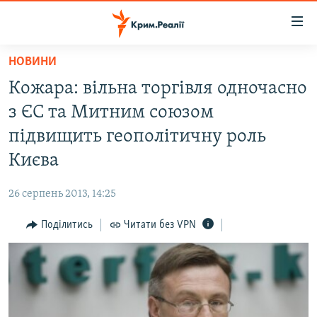
Доступність
посилання
Перейти
НОВИНИ
до
НОВИНИ
Кожара: вільна торгівля одночасно
основного
ВОДА.КРИМ
матеріалу
з ЄС та Митним союзом
ВІДЕО ТА ФОТО
Перейти
підвищить геополітичну роль
до
ПОЛІТИКА
Києва
основної
БЛОГИ
навігації
26 серпень 2013, 14:25
Перейти
ПОГЛЯД
до
Поділитись
Читати без VPN
ІНТЕРВ'Ю
пошуку
ВСЕ ЗА ДЕНЬ
СПЕЦПРОЕКТИ
ЯК ОБІЙТИ БЛОКУВАННЯ
ДЕПОРТАЦІЯ