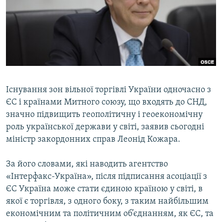
ВІДЕОУРОКИ «ELIFBE»
Русский
СВІДЧЕННЯ ОКУПАЦІЇ
Qırımtatar
УКРАЇНСЬКА ПРОБЛЕМА КРИМУ
ДОЛУЧАЙСЯ!
ІНФОГРАФІКА
Існування зон вільної торгівлі України одночасно з
ЄС і країнами Митного союзу, що входять до СНД,
Усі сайти RFE/RL
значно підвищить геополітичну і геоекономічну
роль української держави у світі, заявив сьогодні
міністр закордонних справ Леонід Кожара.
За його словами, які наводить агентство
«Інтерфакс-Україна», після підписання асоціації з
ЄС Україна може стати єдиною країною у світі, в
якої є торгівля, з одного боку, з таким найбільшим
економічним та політичним об’єднанням, як ЄС, та