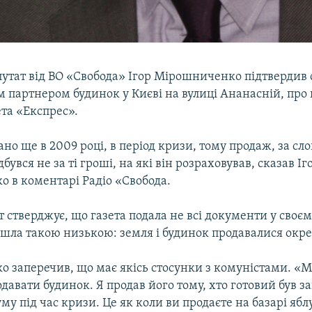
утат від ВО «Свобода» Ігор Мірошниченко підтвердив 
їм партнером будинок у Києві на вулиці Ананасній, про
ета «Експрес».
ано ще в 2009 році, в період кризи, тому продаж, за сл
дбувся не за ті гроші, на які він розраховував, сказав Іг
 в коментарі Радіо «Свобода.
 стверджує, що газета подала не всі документи у своєм
йшла такою низькою: земля і будинок продавалися окре
 заперечив, що має якісь стосунки з комуністами. «
одавати будинок. Я продав його тому, хто готовий був з
уму під час кризи. Це як коли ви продаєте на базарі яблу