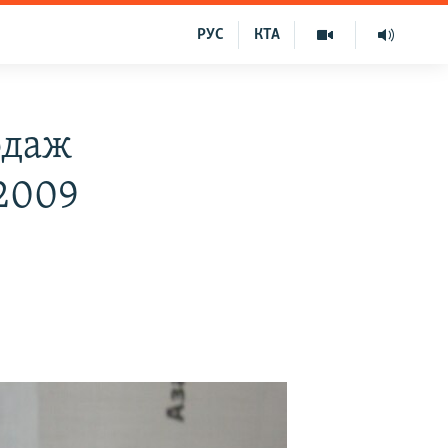
РУС
КТА
одаж
 2009