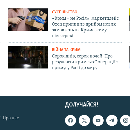
СУСПІЛЬСТВО
«Крим – не Росія»: маркетплейс
Ozon припинив прийом нових
замовлень на Кримському
півострові
ВІЙНА ТА КРИМ
Сорок днів, сорок ночей. Про
результати кримської операції з
примусу Росії до миру
ДОЛУЧАЙСЯ!
. Про нас