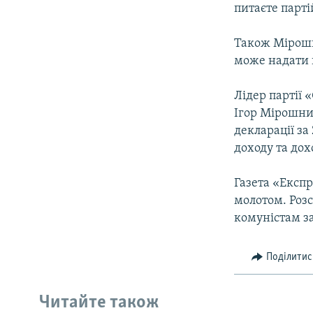
питаєте парті
Також Мірошн
може надати 
Лідер партії 
Ігор Мірошнич
декларації за
доходу та дохо
Газета «Експр
молотом. Роз
комуністам з
Поділитис
Читайте також