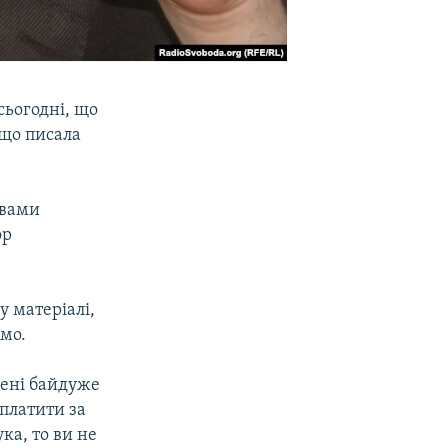
сьогодні, що
 що писала
овами
ор
у матеріалі,
мо.
Мені байдуже
аплатити за
ка, то ви не