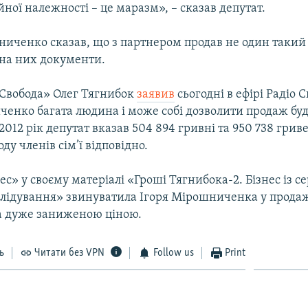
йної належності – це маразм», – сказав депутат.
иченко сказав, що з партнером продав не один такий 
на них документи.
«Свобода» Олег Тягнибок
заявив
сьогодні в ефірі Радіо 
енко багата людина і може собі дозволити продаж буд
 2012 рік депутат вказав 504 894 гривні та 950 738 грив
ду членів сім’ї відповідно.
ес» у своєму матеріалі «Гроші Тягнибока-2. Бізнес із с
слідування» звинуватила Ігоря Мірошниченка у прода
а дуже заниженою ціною.
ь
Читати без VPN
Follow us
Print