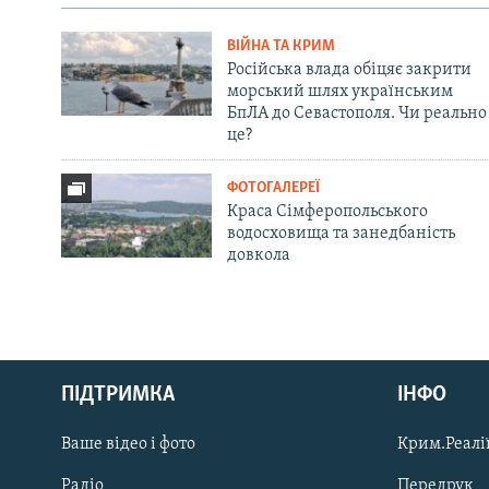
ВІЙНА ТА КРИМ
Російська влада обіцяє закрити
морський шлях українським
БпЛА до Севастополя. Чи реально
це?
ФОТОГАЛЕРЕЇ
Краса Сімферопольського
водосховища та занедбаність
довкола
Русский
ПІДТРИМКА
ІНФО
Qırımtatar
Ваше відео і фото
Крим.Реалії
ДОЛУЧАЙСЯ!
Радіо
Передрук