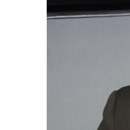
ВІДЕОУРОКИ «ELIFBE»
СВІДЧЕННЯ ОКУПАЦІЇ
УКРАЇНСЬКА ПРОБЛЕМА КРИМУ
ІНФОГРАФІКА