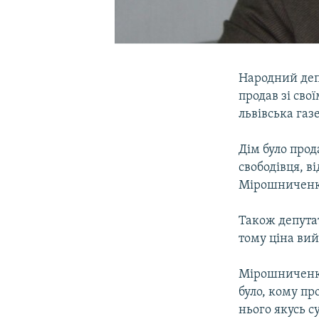
Народний деп
продав зі сво
львівська газ
Дім було прод
свободівця, ві
Мірошниченко
Також депутат
тому ціна ви
Мірошниченко
було, кому пр
нього якусь с