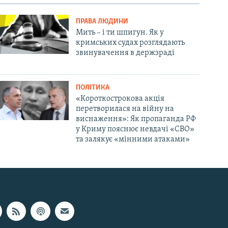
ПРАВА ЛЮДИНИ
Мить – і ти шпигун. Як у
кримських судах розглядають
звинувачення в держзраді
ПОЛІТИКА
«Короткострокова акція
перетворилася на війну на
виснаження»: Як пропаганда РФ
у Криму пояснює невдачі «СВО»
та залякує «мінними атаками»