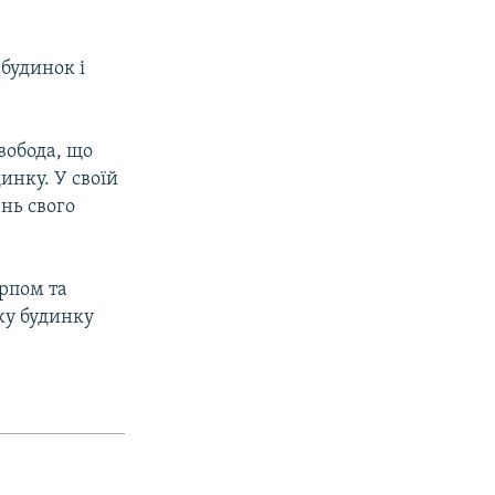
будинок і
Свобода, що
инку. У своїй
ень свого
ерпом та
жу будинку