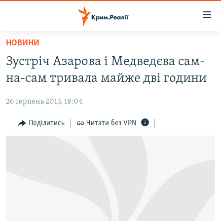
Доступність
посилання
Перейти
НОВИНИ
до
НОВИНИ
Зустріч Азарова і Медведєва сам-
основного
ВОДА.КРИМ
матеріалу
на-сам тривала майже дві години
ВІДЕО ТА ФОТО
Перейти
до
26 серпень 2013, 18:04
ПОЛІТИКА
основної
БЛОГИ
Поділитись
Читати без VPN
навігації
Перейти
ПОГЛЯД
до
ІНТЕРВ'Ю
пошуку
ВСЕ ЗА ДЕНЬ
СПЕЦПРОЕКТИ
ЯК ОБІЙТИ БЛОКУВАННЯ
ДЕПОРТАЦІЯ