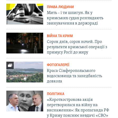
ПРАВА ЛЮДИНИ
Мить – і ти шпигун. Як у
кримських судах розглядають
звинувачення в держзраді
ВІЙНА ТА КРИМ
Сорок днів, сорок ночей. Про
результати кримської операції з
примусу Росії до миру
ФОТОГАЛЕРЕЇ
Краса Сімферопольського
водосховища та занедбаність
довкола
ПОЛІТИКА
«Короткострокова акція
перетворилася на війну на
виснаження»: Як пропаганда РФ
у Криму пояснює невдачі «СВО»