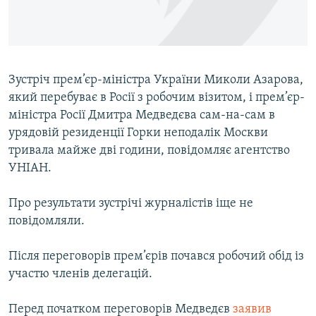
ВІДЕОУРОКИ «ELIFBE»
Русский
СВІДЧЕННЯ ОКУПАЦІЇ
Qırımtatar
УКРАЇНСЬКА ПРОБЛЕМА КРИМУ
Зустріч прем’єр-міністра України Миколи Азарова,
ДОЛУЧАЙСЯ!
ІНФОГРАФІКА
який перебуває в Росії з робочим візитом, і прем’єр-
міністра Росії Дмитра Медведєва сам-на-сам в
урядовій резиденції Горки неподалік Москви
тривала майже дві години, повідомляє агентство
Усі сайти RFE/RL
УНІАН.
Про результати зустрічі журналістів іще не
повідомляли.
Після переговорів прем’єрів почався робочий обід із
участю членів делегацій.
Перед початком переговорів Медведєв
заявив