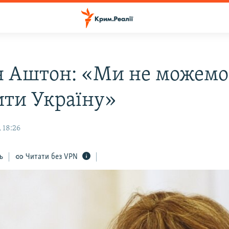
н Аштон: «Ми не можемо
ити Україну»
 18:26
ь
Читати без VPN