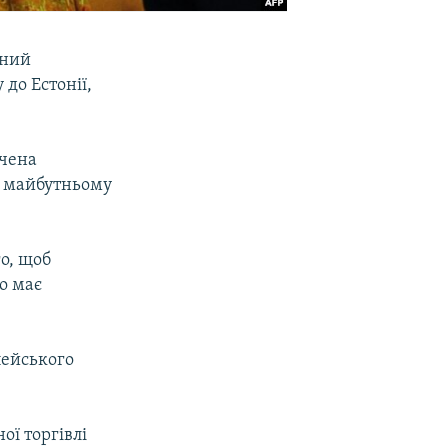
вний
 до Естонії,
ячена
о майбутньому
го, щоб
о має
пейського
ої торгівлі