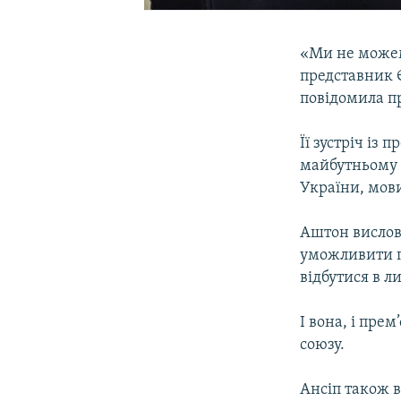
«Ми не можем
представник Є
повідомила пр
Її зустріч із
майбутньому 
України, мови
Аштон вислови
уможливити пі
відбутися в ли
І вона, і пре
союзу.
Ансіп також в