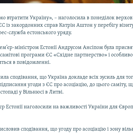
о втратити Україну», – наголосила в понеділок верхо
С із закордонних справ Катрін Аштон у перебігу візиту
ес-служба естонського уряду.
 прем’єр-міністром Естонії Андрусом Ансіпом була присв
самітові програми ЄС «Східне партнерство» і особлив
ться в повідомленні.
ла сподівання, що Україна докладе всіх зусиль для то
дписання угоди з ЄС про асоціацію, до цього саміту, щ
стопаді у Вільнюсі в Литві.
м’єр Естонії наголосили на важливості України для Євро
исловив сподівання, що угоду про асоціацію і зону вільн