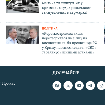
Мить – і ти шпигун. Як у
кримських судах розглядають
звинувачення в держзраді
ПОЛІТИКА
«Короткострокова акція
перетворилася на війну на
виснаження»: Як пропаганда РФ
у Криму пояснює невдачі «СВО»
та залякує «мінними атаками»
ДОЛУЧАЙСЯ!
. Про нас