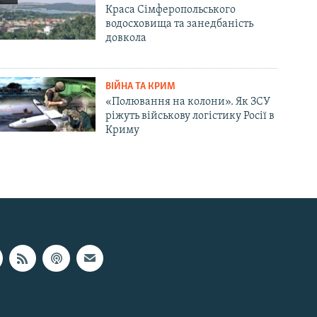
Краса Сімферопольського
водосховища та занедбаність
довкола
ВІЙНА ТА КРИМ
«Полювання на колони». Як ЗСУ
ріжуть військову логістику Росії в
Криму