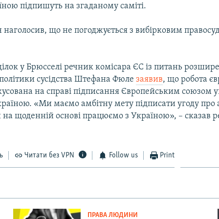
їною підпишуть на згаданому саміті.
н наголосив, що не погоджується з вибірковим правосу
ілок у Брюсселі речник комісара ЄС із питань розшир
 політики сусідства Штефана Фюле
заявив
, що робота є
кусована на справі підписання Європейським союзом у
країною. «Ми маємо амбітну мету підписати угоду про 
и на щоденній основі працюємо з Україною», – сказав 
ь
Читати без VPN
Follow us
Print
ПРАВА ЛЮДИНИ