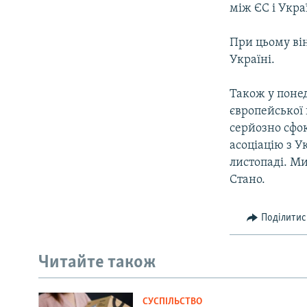
між ЄС і Укра
При цьому ві
Україні.
Також у понед
європейської
серйозно сфо
асоціацію з У
листопаді. М
Стано.
Поділитис
Читайте також
СУСПІЛЬСТВО