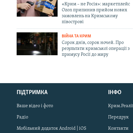
«Крим – не Росія»: маркетплейс
Ozon припинив прийом нових
замовлень на Кримському
півострові
ВІЙНА ТА КРИМ
Сорок днів, сорок ночей. Про
результати кримської операції з
примусу Росії до миру
Русский
ПІДТРИМКА
ІНФО
Qırımtatar
Ваше відео і фото
Крим.Реалії
ДОЛУЧАЙСЯ!
Радіо
Передрук
Мобільний додаток Android | iOS
Контакти