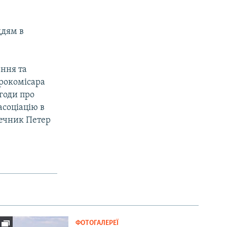
ддям в
ення та
врокомісара
годи про
асоціацію в
речник Петер
ФОТОГАЛЕРЕЇ