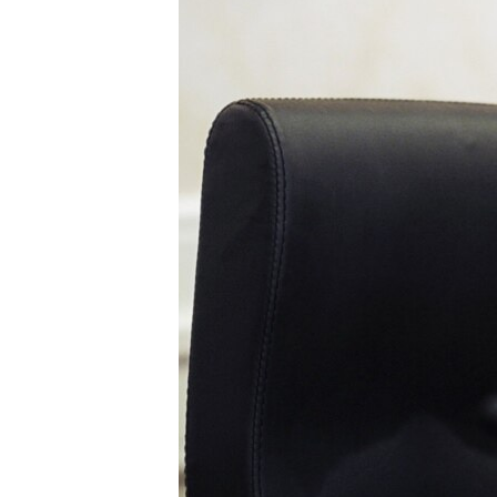
ВІДЕОУРОКИ «ELIFBE»
СВІДЧЕННЯ ОКУПАЦІЇ
УКРАЇНСЬКА ПРОБЛЕМА КРИМУ
ІНФОГРАФІКА