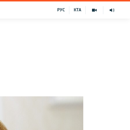
РУС
КТА