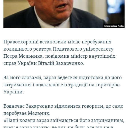
ВІДЕОУРОКИ «ELIFBE»
Русский
СВІДЧЕННЯ ОКУПАЦІЇ
Qırımtatar
УКРАЇНСЬКА ПРОБЛЕМА КРИМУ
ДОЛУЧАЙСЯ!
ІНФОГРАФІКА
Правоохоронці встановили місце перебування
колишнього ректора Податкового університету
Петра Мельника, повідомив міністр внутрішніх
Усі сайти RFE/RL
справ України Віталій Захарченко.
За його словами, зараз ведеться підготовка до його
затримання і подальшої екстрадиції на територію
України.
Водночас Захарченко відмовився говорити, де саме
перебуває Мельник.
«Наші колеги зараз займаються його затриманням,
тому я зараз казати, де він, не буду, але він не в