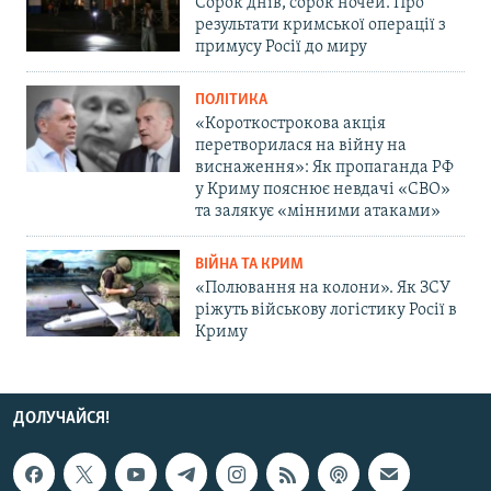
Сорок днів, сорок ночей. Про
результати кримської операції з
примусу Росії до миру
ПОЛІТИКА
«Короткострокова акція
перетворилася на війну на
виснаження»: Як пропаганда РФ
у Криму пояснює невдачі «СВО»
та залякує «мінними атаками»
ВІЙНА ТА КРИМ
«Полювання на колони». Як ЗСУ
ріжуть військову логістику Росії в
Криму
ДОЛУЧАЙСЯ!