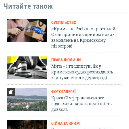
Читайте також
СУСПІЛЬСТВО
«Крим – не Росія»: маркетплейс
Ozon припинив прийом нових
замовлень на Кримському
півострові
ПРАВА ЛЮДИНИ
Мить – і ти шпигун. Як у
кримських судах розглядають
звинувачення в держзраді
ФОТОГАЛЕРЕЇ
Краса Сімферопольського
водосховища та занедбаність
довкола
ВІЙНА ТА КРИМ