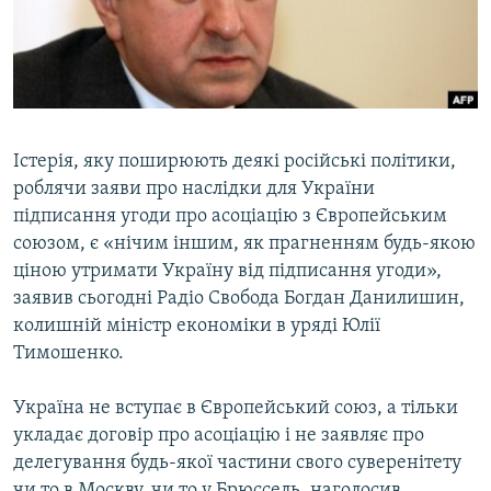
ВІДЕОУРОКИ «ELIFBE»
Русский
СВІДЧЕННЯ ОКУПАЦІЇ
Qırımtatar
УКРАЇНСЬКА ПРОБЛЕМА КРИМУ
ДОЛУЧАЙСЯ!
ІНФОГРАФІКА
Істерія, яку поширюють деякі російські політики,
роблячи заяви про наслідки для України
підписання угоди про асоціацію з Європейським
Усі сайти RFE/RL
союзом, є «нічим іншим, як прагненням будь-якою
ціною утримати Україну від підписання угоди»,
заявив сьогодні Радіо Свобода Богдан Данилишин,
колишній міністр економіки в уряді Юлії
Тимошенко.
Україна не вступає в Європейський союз, а тільки
укладає договір про асоціацію і не заявляє про
делегування будь-якої частини свого суверенітету
чи то в Москву, чи то у Брюссель, наголосив