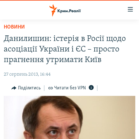
Доступність
посилання
Перейти
НОВИНИ
до
НОВИНИ
Данилишин: істерія в Росії щодо
основного
ВОДА.КРИМ
матеріалу
асоціації України і ЄС – просто
ВІДЕО ТА ФОТО
Перейти
прагнення утримати Київ
до
ПОЛІТИКА
основної
27 серпень 2013, 16:44
БЛОГИ
навігації
Перейти
Поділитись
Читати без VPN
ПОГЛЯД
до
ІНТЕРВ'Ю
пошуку
ВСЕ ЗА ДЕНЬ
СПЕЦПРОЕКТИ
ЯК ОБІЙТИ БЛОКУВАННЯ
ДЕПОРТАЦІЯ