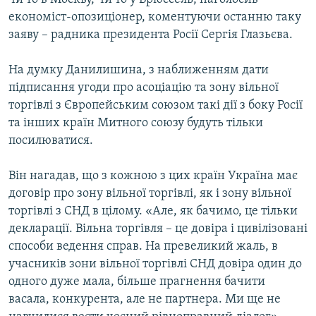
економіст-опозиціонер, коментуючи останню таку
заяву – радника президента Росії Сергія Глазьєва.
На думку Данилишина, з наближенням дати
підписання угоди про асоціацію та зону вільної
торгівлі з Європейським союзом такі дії з боку Росії
та інших країн Митного союзу будуть тільки
посилюватися.
Він нагадав, що з кожною з цих країн Україна має
договір про зону вільної торгівлі, як і зону вільної
торгівлі з СНД в цілому. «Але, як бачимо, це тільки
декларації. Вільна торгівля – це довіра і цивілізовані
способи ведення справ. На превеликий жаль, в
учасників зони вільної торгівлі СНД довіра один до
одного дуже мала, більше прагнення бачити
васала, конкурента, але не партнера. Ми ще не