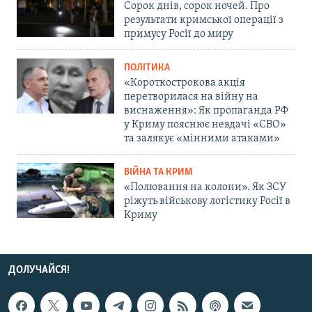
Сорок днів, сорок ночей. Про
результати кримської операції з
примусу Росії до миру
ПОЛІТИКА
«Короткострокова акція
перетворилася на війну на
виснаження»: Як пропаганда РФ
у Криму пояснює невдачі «СВО»
та залякує «мінними атаками»
ВІЙНА ТА КРИМ
«Полювання на колони». Як ЗСУ
ріжуть військову логістику Росії в
Криму
ДОЛУЧАЙСЯ!