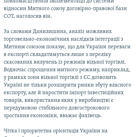
повномасштабній імплементації до системи
відносин Митного союзу договірно-правової бази
СОТ, наголосив він.
За словами Данилишина, аналіз можливих
торговельно-економічних наслідків інтеграції з
Митним союзом показує, що для України переваги
в експорті складатимуться лише з переліку
скасованих вилучень із режимів вільної торгівлі.
Водночас спрощення митного режиму, наприклад,
у рамках зони вільної торгівлі з ЄС дозволить
Україні не тільки розширити ринки збуту власного
експорту, але й наростити імпорт інвестиційних
товарів, використання яких у виробництві є
передумовою стабільного довгострокового
зростання економіки, вважає фахівець.
Чітка і пріоритетна орієнтація України на