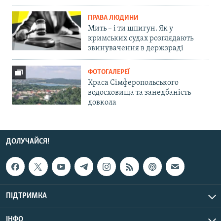
ПРАВА ЛЮДИНИ
Мить – і ти шпигун. Як у
кримських судах розглядають
звинувачення в держзраді
ФОТОГАЛЕРЕЇ
Краса Сімферопольського
водосховища та занедбаність
довкола
ДОЛУЧАЙСЯ!
ПІДТРИМКА
ІНФО