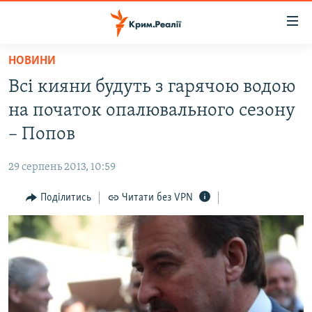
Доступність
посилання
Перейти
НОВИНИ
до
НОВИНИ
Всі кияни будуть з гарячою водою
основного
ВОДА.КРИМ
матеріалу
на початок опалювального сезону
ВІДЕО ТА ФОТО
Перейти
– Попов
до
ПОЛІТИКА
основної
29 серпень 2013, 10:59
БЛОГИ
навігації
Перейти
Поділитись
Читати без VPN
ПОГЛЯД
до
ІНТЕРВ'Ю
пошуку
ВСЕ ЗА ДЕНЬ
СПЕЦПРОЕКТИ
ЯК ОБІЙТИ БЛОКУВАННЯ
ДЕПОРТАЦІЯ