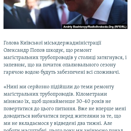
ВІДЕОУРОКИ «ELIFBE»
Русский
СВІДЧЕННЯ ОКУПАЦІЇ
Qırımtatar
УКРАЇНСЬКА ПРОБЛЕМА КРИМУ
ДОЛУЧАЙСЯ!
ІНФОГРАФІКА
Голова Київської міськдержадміністрації
Олександр Попов шкодує, що ремонт
магістральних трубопроводів у столиці затягнувся, і
Усі сайти RFE/RL
запевняє, що на початок опалювального сезону
гарячою водою будуть забезпечені всі споживачі.
«Нині ми серйозно підійшли до теми ремонту
магістральних трубопроводів. Кілометрами
міняємо їх, щоб щонайменше 30-40 років не
повертатися до цього питання. Вже не вперше мені
доводиться вибачатися перед жителями за те, що
ми не вкладаємося у відведені два тижні. Але
роботи масштабні, цього року ми змінюємо понад