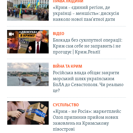
ПРАВА ЛЮДИНИ
«Крим – єдиний регіон, де
українці – меншість»: дискусія
навколо нової пам'ятної дати
ВІДЕО
Блокада без сухопутної операції:
Крим сам себе не заправить і не
прогодує | Крим.Реалії
ВІЙНА ТА КРИМ
Російська влада обіцяє закрити
морський шлях українським
БпЛА до Севастополя. Чи реально
це?
СУСПІЛЬСТВО
«Крим – не Росія»: маркетплейс
Ozon припинив прийом нових
замовлень на Кримському
півострові