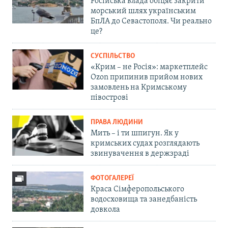
Російська влада обіцяє закрити
морський шлях українським
БпЛА до Севастополя. Чи реально
це?
СУСПІЛЬСТВО
«Крим – не Росія»: маркетплейс
Ozon припинив прийом нових
замовлень на Кримському
півострові
ПРАВА ЛЮДИНИ
Мить – і ти шпигун. Як у
кримських судах розглядають
звинувачення в держзраді
ФОТОГАЛЕРЕЇ
Краса Сімферопольського
водосховища та занедбаність
довкола