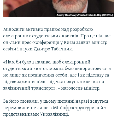
ВІДЕОУРОКИ «ELIFBE»
Русский
СВІДЧЕННЯ ОКУПАЦІЇ
Qırımtatar
УКРАЇНСЬКА ПРОБЛЕМА КРИМУ
Міносвіти активно працює над розробкою
ДОЛУЧАЙСЯ!
ІНФОГРАФІКА
електронних студентських квитків. Про це під час
он-лайн прес-конференції у Києві заявив міністр
освіти і науки Дмитро Табачник.
Усі сайти RFE/RL
«Нам би було важливо, щоб електронний
студентський квиток можна було використовувати
не лише як посвідчення особи, але і як підставу та
підтвердження пільг під час покупки квитка на
залізничний транспорт», – наголосив міністр.
За його словами, у цьому питанні наразі ведуться
перемовини не лише з Мінінфраструктури, а й з
представниками Укрзалізниці.