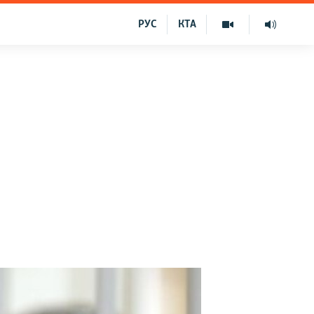
РУС
КТА