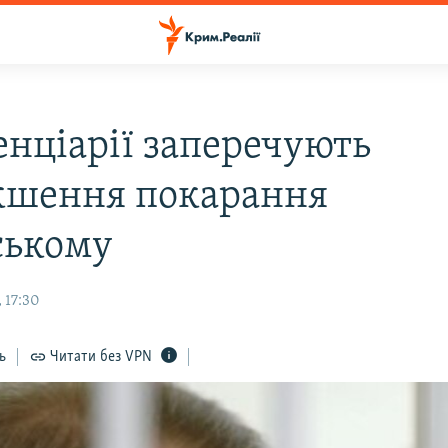
енціарії заперечують
кшення покарання
ському
 17:30
ь
Читати без VPN