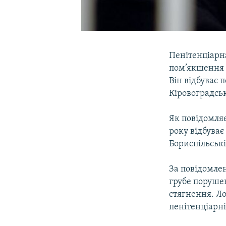
Пенітенціарн
пом’якшення 
Він відбуває 
Кіровоградськ
Як повідомляє
року відбуває
Бориспільські
За повідомле
грубе поруше
стягнення. Ло
пенітенціарні