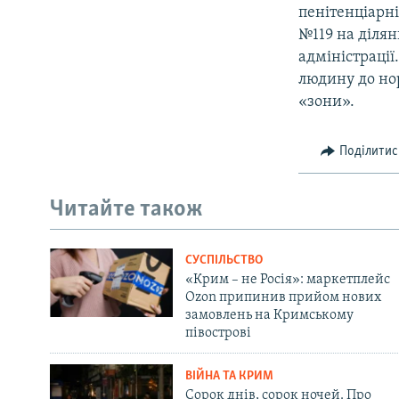
пенітенціарні
№119 на ділян
адміністрації
людину до но
«зони».
Поділитис
Читайте також
СУСПІЛЬСТВО
«Крим – не Росія»: маркетплейс
Ozon припинив прийом нових
замовлень на Кримському
півострові
ВІЙНА ТА КРИМ
Сорок днів, сорок ночей. Про