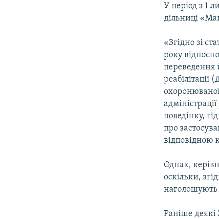
У період з 1 
дільниці «Май
«Згідно зі ст
року відносно
переведення й
реабілітації 
охоронюваної 
адміністраці
поведінку, гі
про застосув
відповідною к
Однак, керівн
оскільки, згі
наголошують 
Раніше деякі