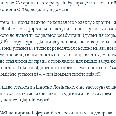
липня по 23 серпня цього року він був працевлаштований
стерня СТО», додали у відомстві.
аттею 101 Кримінально-виконавчого кодексу України 1 
 Лозінського формально наступила пільга у вигляді мо
ого до дільниці соціальної реабілітації (дільниця соціа
(ДСР) – структурна дільниця установи, яка створюється
зони установи, і туди переводяться засуджені, які дов
ї установи що вони стають на шлях виправлення, мають
дне ставлення до праці, є прикладом для інших засудж
ання такої пільги відносно кожного засудженого прийм
омісією установи)», – повідомили пенітерціарії.
ицтво установи відносно Лозінського не застосувало ц
дно з характеристикою, цей засуджений не заслуговує н
у пенітенціарній службі.
 ЗМІ поширили інформацію з посиланням на джерела в