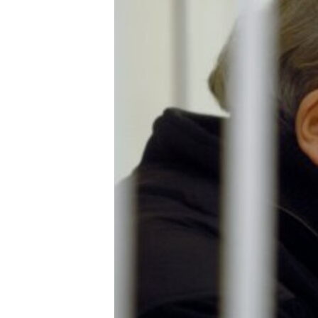
ВІДЕОУРОКИ «ELIFBE»
СВІДЧЕННЯ ОКУПАЦІЇ
УКРАЇНСЬКА ПРОБЛЕМА КРИМУ
ІНФОГРАФІКА