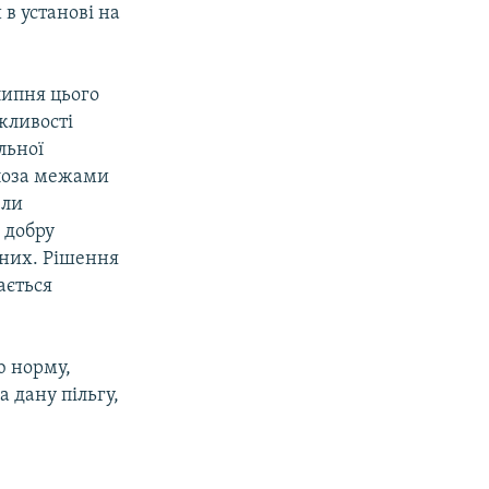
 в установі на
липня цього
жливості
льної
 поза межами
ели
 добру
ених. Рішення
ається
ю норму,
а дану пільгу,