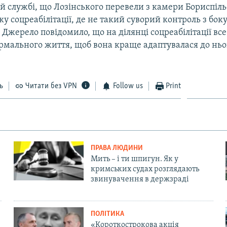
й службі, що Лозінського перевели з камери Бориспіль
ку соцреабілітації, де не такий суворий контроль з бок
. Джерело повідомило, що на ділянці соцреабілітації вс
рмального життя, щоб вона краще адаптувалася до ньог
ь
Читати без VPN
Follow us
Print
ПРАВА ЛЮДИНИ
Мить – і ти шпигун. Як у
кримських судах розглядають
звинувачення в держзраді
ПОЛІТИКА
«Короткострокова акція