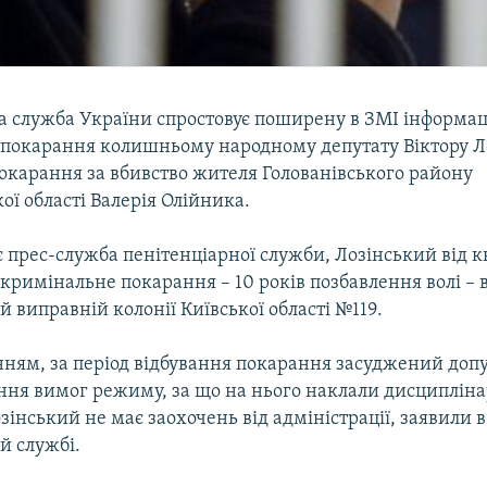
а служба України спростовує поширену в ЗМІ інформац
покарання колишньому народному депутату Віктору Л
покарання за вбивство жителя Голованівського району
ої області Валерія Олійника.
 прес-служба пенітенціарної служби, Лозінський від к
 кримінальне покарання – 10 років позбавлення волі – 
й виправній колонії Київської області №119.
нням, за період відбування покарання засуджений доп
ння вимог режиму, за що на нього наклали дисциплін
зінський не має заохочень від адміністрації, заявили в
й службі.