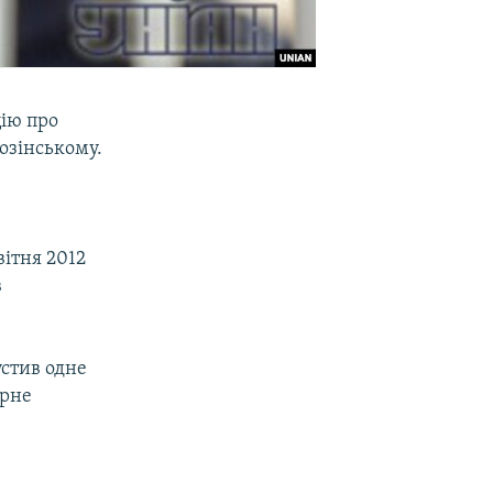
ію про
озінському.
вітня 2012
в
устив одне
арне