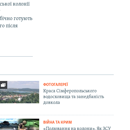
ської колонії
у
ебічно готують
о після
ФОТОГАЛЕРЕЇ
Краса Сімферопольського
водосховища та занедбаність
довкола
ВІЙНА ТА КРИМ
«Полювання на колони». Як ЗСУ