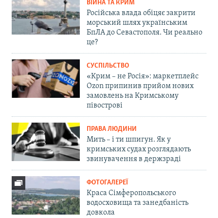
ВІЙНА ТА КРИМ
Російська влада обіцяє закрити
морський шлях українським
БпЛА до Севастополя. Чи реально
це?
СУСПІЛЬСТВО
«Крим – не Росія»: маркетплейс
Ozon припинив прийом нових
замовлень на Кримському
півострові
ПРАВА ЛЮДИНИ
Мить – і ти шпигун. Як у
кримських судах розглядають
звинувачення в держзраді
ФОТОГАЛЕРЕЇ
Краса Сімферопольського
водосховища та занедбаність
довкола