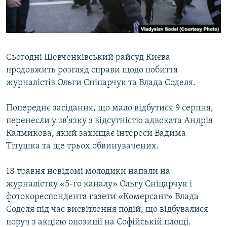
ВІДЕОУРОКИ «ELIFBE»
Русский
СВІДЧЕННЯ ОКУПАЦІЇ
Qırımtatar
УКРАЇНСЬКА ПРОБЛЕМА КРИМУ
Сьогодні Шевченківський райсуд Києва
ДОЛУЧАЙСЯ!
ІНФОГРАФІКА
продовжить розгляд справи щодо побиття
журналістів Ольги Сніцарчук та Влада Соделя.
Попереднє засідання, що мало відбутися 9 серпня,
Усі сайти RFE/RL
перенесли у зв'язку з відсутністю адвоката Андрія
Калмикова, який захищає інтереси Вадима
Тітушка та ще трьох обвинувачених.
18 травня невідомі молодики напали на
журналістку «5-го каналу» Ольгу Сніцарчук і
фотокореспондента газети «Комерсант» Влада
Соделя під час висвітлення подій, що відбувалися
поруч з акцією опозиції на Софійській площі.