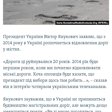
ВІДЕОУРОКИ «ELIFBE»
Русский
СВІДЧЕННЯ ОКУПАЦІЇ
Qırımtatar
УКРАЇНСЬКА ПРОБЛЕМА КРИМУ
ДОЛУЧАЙСЯ!
ІНФОГРАФІКА
Президент України Віктор Янукович заявляє, що з
2014 року в Україні розпочнеться відновлення доріг
у містах.
Усі сайти RFE/RL
«Дороги ці руйнувалися 20 років. 2014 рік буде
першим роком, коли ми почнемо відновлювати
міські дороги. Хоча опозиція буде казати, що
президент під вибори щось там робить...», – сказав
він в інтерв’ю чотирьом українським телеканалам.
Янукович зауважив, що в Україні не припиниться
будівництво магістральних доріг, але можуть дещо
зменшитися темпи. «Ви зі мною погодитеся, що