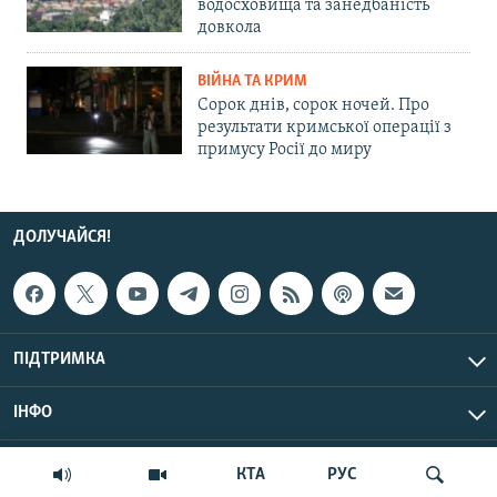
водосховища та занедбаність
довкола
ВІЙНА ТА КРИМ
Сорок днів, сорок ночей. Про
результати кримської операції з
примусу Росії до миру
ДОЛУЧАЙСЯ!
ПІДТРИМКА
ІНФО
© Крим.Реалії, 2026 | Усі права застережено.
КТА
РУС