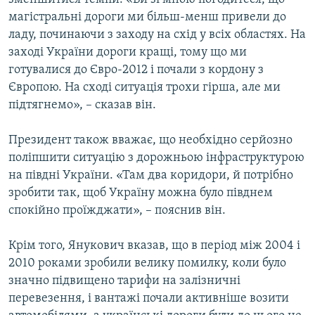
магістральні дороги ми більш-менш привели до
ладу, починаючи з заходу на схід у всіх областях. На
заході України дороги кращі, тому що ми
готувалися до Євро-2012 і почали з кордону з
Європою. На сході ситуація трохи гірша, але ми
підтягнемо», – сказав він.
Президент також вважає, що необхідно серйозно
поліпшити ситуацію з дорожньою інфраструктурою
на півдні України. «Там два коридори, й потрібно
зробити так, щоб Україну можна було півднем
спокійно проїжджати», – пояснив він.
Крім того, Янукович вказав, що в період між 2004 і
2010 роками зробили велику помилку, коли було
значно підвищено тарифи на залізничні
перевезення, і вантажі почали активніше возити