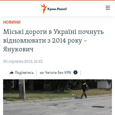
Доступність
посилання
Перейти
НОВИНИ
до
НОВИНИ
Міські дороги в Україні почнуть
основного
ВОДА.КРИМ
матеріалу
відновлювати з 2014 року –
ВІДЕО ТА ФОТО
Перейти
Янукович
до
ПОЛІТИКА
основної
30 серпень 2013, 16:22
БЛОГИ
навігації
Перейти
Поділитись
Читати без VPN
ПОГЛЯД
до
ІНТЕРВ'Ю
пошуку
ВСЕ ЗА ДЕНЬ
СПЕЦПРОЕКТИ
ЯК ОБІЙТИ БЛОКУВАННЯ
ДЕПОРТАЦІЯ