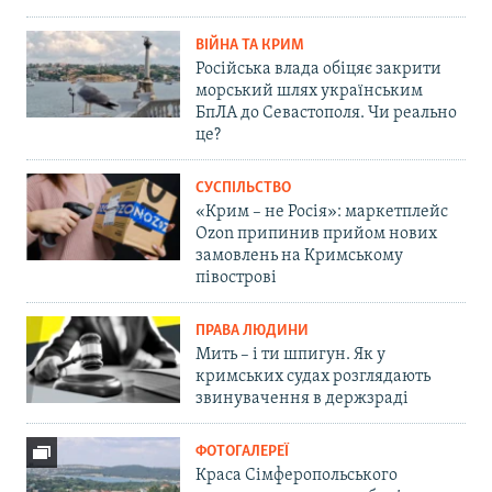
ВІЙНА ТА КРИМ
Російська влада обіцяє закрити
морський шлях українським
БпЛА до Севастополя. Чи реально
це?
СУСПІЛЬСТВО
«Крим – не Росія»: маркетплейс
Ozon припинив прийом нових
замовлень на Кримському
півострові
ПРАВА ЛЮДИНИ
Мить – і ти шпигун. Як у
кримських судах розглядають
звинувачення в держзраді
ФОТОГАЛЕРЕЇ
Краса Сімферопольського