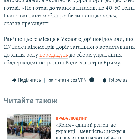
автомобілями, а українські дороги були до цього не
готові. «Не готові до таких вантажів, по 40-50 тонн.
І вантажні автомобілі розбили наші дороги», –
сказав президент.
Раніше цього місяця в Укравтодорі повідомили, що
117 тисяч кілометрів доріг загального користування
до кінця року
передадуть
до сфери управління
облдержадміністрацій і Ради міністрів Криму.
Поділитись
Читати без VPN
Follow us
Читайте також
ПРАВА ЛЮДИНИ
«Крим – єдиний регіон, де
українці – меншість»: дискусія
навколо нової пам'ятної дати