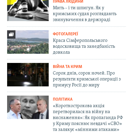
ПРАВА ЛЮДИНИ
Мить – і ти шпигун. Як у
кримських судах розглядають
звинувачення в держзраді
ФОТОГАЛЕРЕЇ
Краса Сімферопольського
водосховища та занедбаність
довкола
ВІЙНА ТА КРИМ
Сорок днів, сорок ночей. Про
результати кримської операції з
примусу Росії до миру
ПОЛІТИКА
«Короткострокова акція
перетворилася на війну на
виснаження»: Як пропаганда РФ
у Криму пояснює невдачі «СВО»
та залякує «мінними атаками»