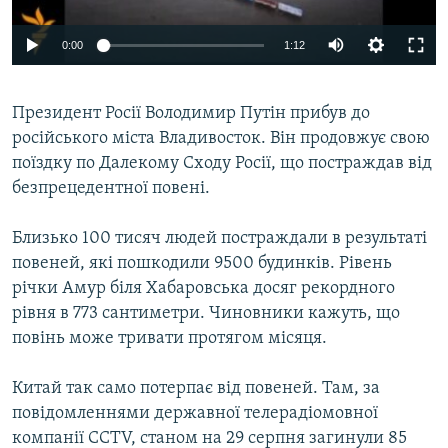
ВІДЕОУРОКИ «ELIFBE»
Русский
0:00
1:12
СВІДЧЕННЯ ОКУПАЦІЇ
Qırımtatar
УКРАЇНСЬКА ПРОБЛЕМА КРИМУ
Президент Росії Володимир Путін прибув до
ДОЛУЧАЙСЯ!
ІНФОГРАФІКА
російського міста Владивосток. Він продовжує свою
поїздку по Далекому Сходу Росії, що постраждав від
безпрецедентної повені.
Усі сайти RFE/RL
Близько 100 тисяч людей постраждали в результаті
повеней, які пошкодили 9500 будинків. Рівень
річки Амур біля Хабаровська досяг рекордного
рівня в 773 сантиметри. Чиновники кажуть, що
повінь може тривати протягом місяця.
Китай так само потерпає від повеней. Там, за
повідомленнями державної телерадіомовної
компанії CCTV, станом на 29 серпня загинули 85