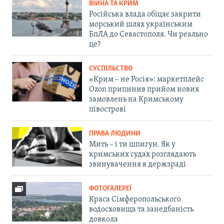
ВІЙНА ТА КРИМ
Російська влада обіцяє закрити
морський шлях українським
БпЛА до Севастополя. Чи реально
це?
СУСПІЛЬСТВО
«Крим – не Росія»: маркетплейс
Ozon припинив прийом нових
замовлень на Кримському
півострові
ПРАВА ЛЮДИНИ
Мить – і ти шпигун. Як у
кримських судах розглядають
звинувачення в держзраді
ФОТОГАЛЕРЕЇ
Краса Сімферопольського
водосховища та занедбаність
довкола