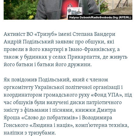
ВІДЕОУРОКИ «ELIFBE»
Русский
СВІДЧЕННЯ ОКУПАЦІЇ
Qırımtatar
УКРАЇНСЬКА ПРОБЛЕМА КРИМУ
Активіст ВО «Тризуб» імені Степана Бандери
ДОЛУЧАЙСЯ!
ІНФОГРАФІКА
Андрій Подільський заявляє про обшуки, які
провели в його квартирі в Івано-Франківську, а
також у будинках у селах Прикарпаття, де живуть
його батьки і батьки його дружини.
Усі сайти RFE/RL
Як повідомив Подільський, який є членом
оргкомітету Української політичної організації і
координатором громадського руху «Фонд УПА», під
час обшуків були вилучені диски патріотичного
змісту з фільмами і піснями, книжки Дмитра
Яроша «Слово до побратимів» і Володимира
Гонського «Людина і нація», комп’ютерна техніка,
наліпки з тризубами.