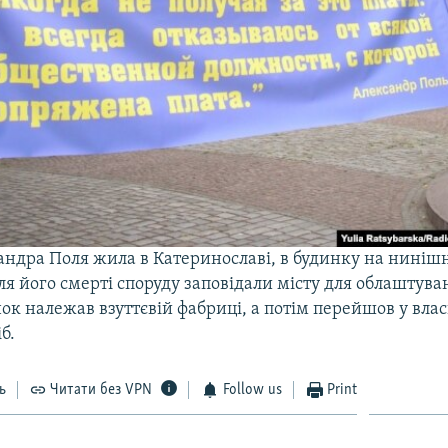
андра Поля жила в Катеринославі, в будинку на ниніш
сля його смерті споруду заповідали місту для облаштува
ок належав взуттєвій фабриці, а потім перейшов у влас
б.
ь
Читати без VPN
Follow us
Print