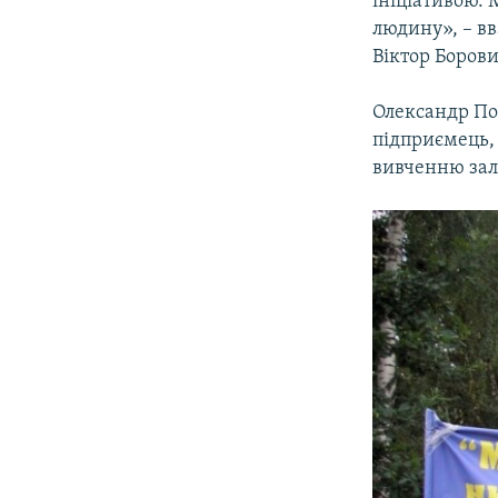
ініціативою. 
людину», – вв
Віктор Боров
Олександр Пол
підприємець, 
вивченню зал