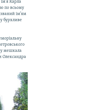
ім’я Карла
ою по всьому
азваний ім’ям
му бурхливе
меморіальну
петровського
ому мешкала
и Олександра