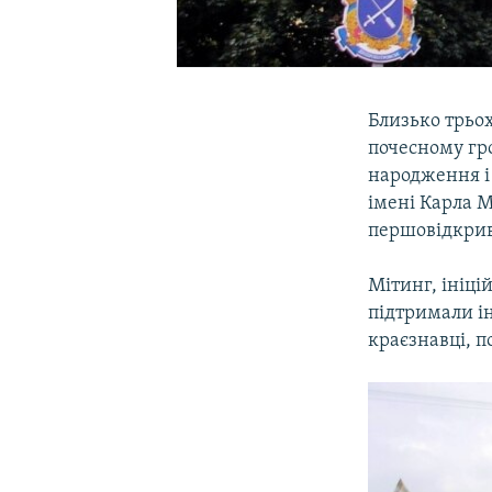
Близько трьох
почесному гро
народження і
імені Карла М
першовідкрива
Мітинг, ініц
підтримали ін
краєзнавці, п