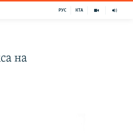
РУС
КТА
са на