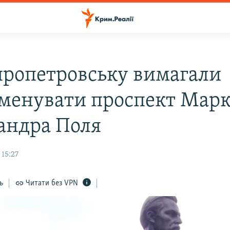
пропетровську вимагали
менувати проспект Марк
андра Поля
 15:27
ь
Читати без VPN