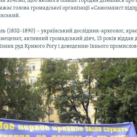
Ми хочемо, щоб якомога більше городян дізналися про
ажає голова громадської організації «Самозахист під
инський.
ь (1832–1890) – український дослідник-археолог, кра
меценат, активний громадський діяч, 15 років віддав
ізних руд Кривого Рогу і доведенню їхнього промислов