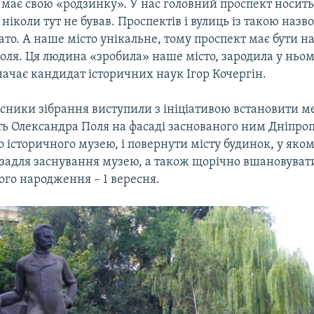
має свою «родзинку». У нас головний проспект носить 
ніколи тут не бував. Проспектів і вулиць із такою назв
гато. А наше місто унікальне, тому проспект має бути н
оля. Ця людина «зробила» наше місто, зародила у ньо
начає кандидат історичних наук Ігор Кочергін.
асники зібрання виступили з ініціативою встановити 
ть Олександра Поля на фасаді заснованого ним Дніпро
 історичного музею, і повернути місту будинок, у як
 задля заснування музею, а також щорічно вшановуват
ого народження – 1 вересня.