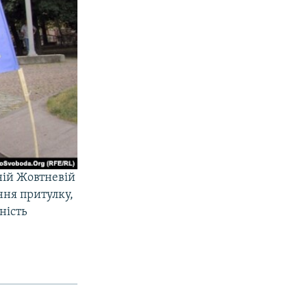
ній Жовтневій
ння притулку,
ність