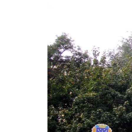
ВІДЕОУРОКИ «ELIFBE»
СВІДЧЕННЯ ОКУПАЦІЇ
УКРАЇНСЬКА ПРОБЛЕМА КРИМУ
ІНФОГРАФІКА