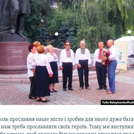
ль прославив наше місто і зробив для нього дуже бага
нам треба прославляти своїх героїв. Тому ми виступил