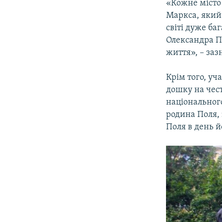
«Кожне місто 
Маркса, який 
світі дуже ба
Олександра П
життя», – заз
Крім того, уч
дошку на чес
національного
родина Поля,
Поля в день й