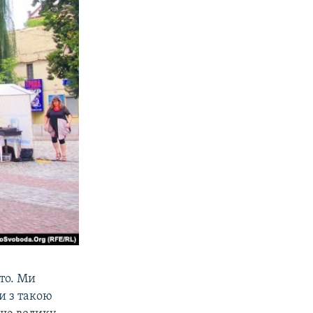
то. Ми
и з такою