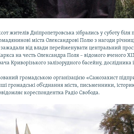
сот жителів Дніпропетровська зібрались у суботу біля
мадянинові міста Олександрові Полю з нагоди річниці
 зажадали від влади перейменувати центральний прос
аркса на честь Олександра Поля – відомого вченого XIX
ча Криворізького залізорудного басейну, дослідника 
ійований громадською організацією «Самозахист підпр
ші громадські об’єднання міста, письменники, істори
овідомляє кореспондентка Радіо Свобода.