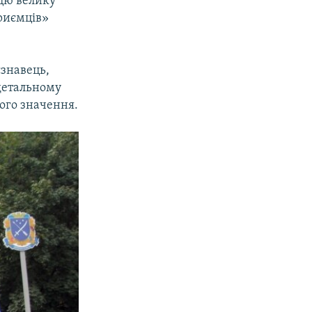
 цю велику
приємців»
єзнавець,
 детальному
ого значення.