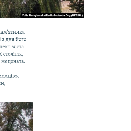
 пам’ятника
 з дня його
пект міста
 століття,
і мецената.
иємців»,
ки,