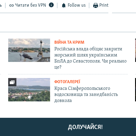
ь
Читати без VPN
Follow us
Print
ВІЙНА ТА КРИМ
Російська влада обіцяє закрити
морський шлях українським
БпЛА до Севастополя. Чи реально
це?
ФОТОГАЛЕРЕЇ
Краса Сімферопольського
водосховища та занедбаність
довкола
ДОЛУЧАЙСЯ!