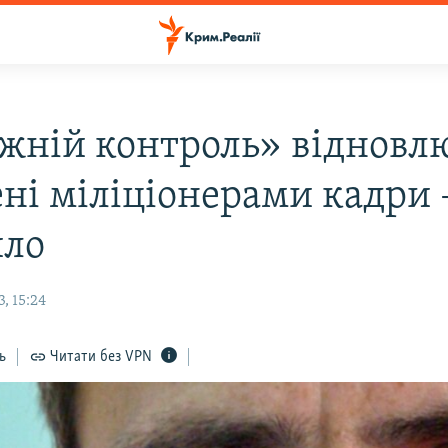
жній контроль» відновл
ні міліціонерами кадри 
ло
, 15:24
ь
Читати без VPN