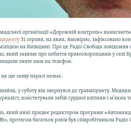
омадської організації «Дорожній контроль» намагають
нциденту
31 серпня, на яких, ймовірно, зафіксовано кон
міліцією на Київщині. Про це Радіо Свобода повідомив
о, який заявляє про побиття правоохоронцями у селі Кр
знищили зняте ним на телефон.
ї на цю заяву наразі немає.
няйла, у суботу він звернувся до травмпункту. Медики
рналіст, констатували забій грудної клітини і м’яких 
ло, який нині працює редактором програми «Автоманд
Ві», протягом багатьох років був співробітником Радіо 