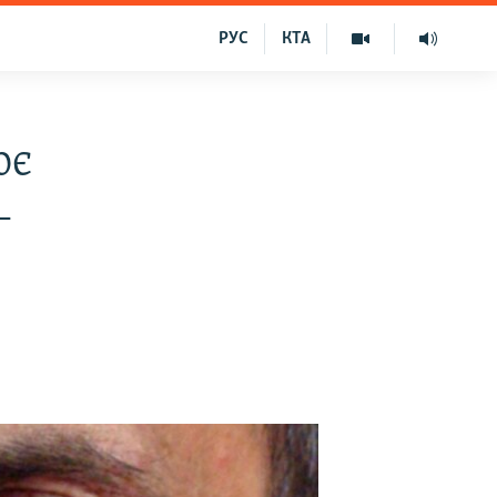
РУС
КТА
ює
–