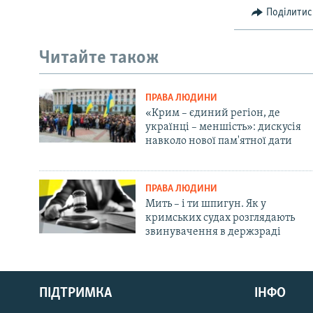
Поділитис
Читайте також
ПРАВА ЛЮДИНИ
«Крим – єдиний регіон, де
українці – меншість»: дискусія
навколо нової пам'ятної дати
ПРАВА ЛЮДИНИ
Мить – і ти шпигун. Як у
кримських судах розглядають
звинувачення в держзраді
Русский
ПІДТРИМКА
ІНФО
Qırımtatar