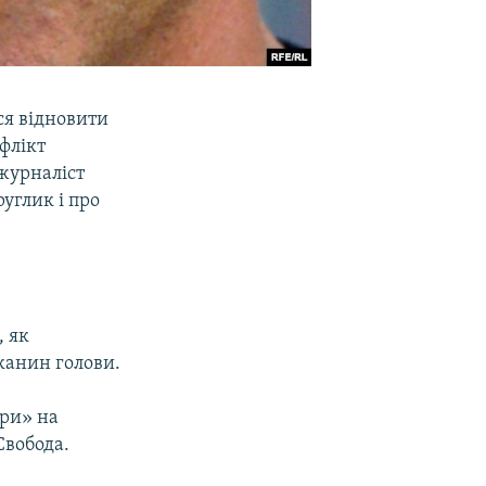
ся відновити
флікт
 журналіст
углик і про
, як
тканин голови.
ри» на
Свобода.