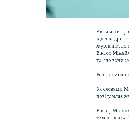
Активісти гр
відеокадри
і
журналіста з 
Віктор Міняйл
те, що вони 
Реакції міліці
За словами Мі
повідомляє жу
Віктор Міняй
телеканалі «Т