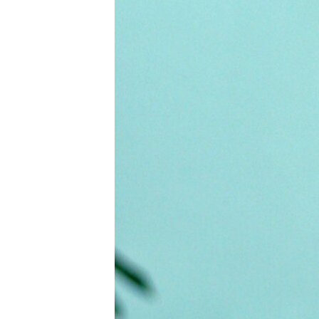
ВІДЕОУРОКИ «ELIFBE»
СВІДЧЕННЯ ОКУПАЦІЇ
УКРАЇНСЬКА ПРОБЛЕМА КРИМУ
ІНФОГРАФІКА