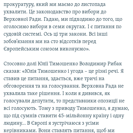
прокуратуру, який ми маємо до листопада
ухвалити. Це законодавство про вибори до
Верховної Ради. Гадаю, ми підходимо до того, що
оголосимо вибори в семи округах. І є питання по
судовій системі. Ось ці три закони. Всі інші
зобов’язання ми на сто відсотків перед
Європейським союзом виконуємо».
Стосовно долі Юлії Тимошенко Володимир Рибак
сказав: «Юлія Тимошенко і угода – це різні речі. Я
ставив це питання, здається, вже тричі на
обговорення та на голосування. Верховна Рада не
ухвалила таке рішення. І коли я дивився, як
голосували депутати, то представники опозиції не
всі голосують. Тому з приводу Тимошенко, я думаю,
що під сумнів ставити 45-мільйонну країну і одну
людину… В Європі я зустрічаюся з усіми
керівниками. Вони ставлять питання, щоб ми