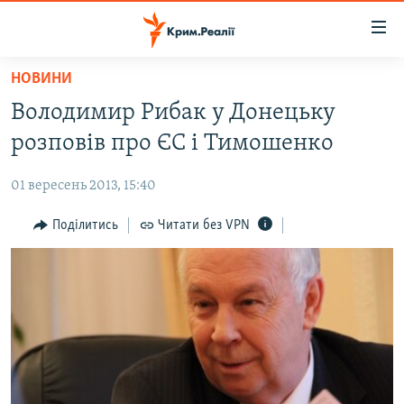
Доступність
посилання
Перейти
НОВИНИ
до
НОВИНИ
Володимир Рибак у Донецьку
основного
ВОДА.КРИМ
матеріалу
розповів про ЄС і Тимошенко
ВІДЕО ТА ФОТО
Перейти
до
01 вересень 2013, 15:40
ПОЛІТИКА
основної
БЛОГИ
Поділитись
Читати без VPN
навігації
Перейти
ПОГЛЯД
до
ІНТЕРВ'Ю
пошуку
ВСЕ ЗА ДЕНЬ
СПЕЦПРОЕКТИ
ЯК ОБІЙТИ БЛОКУВАННЯ
ДЕПОРТАЦІЯ