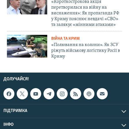
«Короткострокова акція
перетворилася на війну на
виснаження»: Як пропаганда РФ
у Криму пояснює невдачі «СВО»
та залякує «мінними атаками»
ВІЙНА ТА КРИМ
«Полювання на колони». Як ЗСУ
ріжуть військову логістику Росії в
Криму
ДОЛУЧАЙСЯ!
ПІДТРИМКА
ІНФО