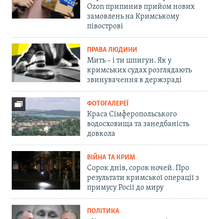
Ozon припинив прийом нових
замовлень на Кримському
півострові
ПРАВА ЛЮДИНИ
Мить – і ти шпигун. Як у
кримських судах розглядають
звинувачення в держзраді
ФОТОГАЛЕРЕЇ
Краса Сімферопольського
водосховища та занедбаність
довкола
ВІЙНА ТА КРИМ
Сорок днів, сорок ночей. Про
результати кримської операції з
примусу Росії до миру
ПОЛІТИКА