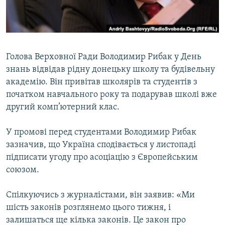
ВІДЕОУРОКИ «ELIFBE»
Русский
СВІДЧЕННЯ ОКУПАЦІЇ
Qırımtatar
УКРАЇНСЬКА ПРОБЛЕМА КРИМУ
Голова Верховної Ради Володимир Рибак у День
ДОЛУЧАЙСЯ!
ІНФОГРАФІКА
знань відвідав рідну донецьку школу та будівельну
академію. Він привітав школярів та студентів з
початком навчального року та подарував школі вже
другий комп’ютерний клас.
Усі сайти RFE/RL
У промові перед студентами Володимир Рибак
зазначив, що Україна сподівається у листопаді
підписати угоду про асоціацію з Європейським
союзом.
Спілкуючись з журналістами, він заявив: «Ми
шість законів розглянемо цього тижня, і
залишаться ще кілька законів. Це закон про