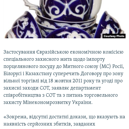
ВІДЕОУРОКИ «ELIFBE»
Русский
СВІДЧЕННЯ ОКУПАЦІЇ
Qırımtatar
УКРАЇНСЬКА ПРОБЛЕМА КРИМУ
ДОЛУЧАЙСЯ!
ІНФОГРАФІКА
Застосування Євразiйською економiчною комiсiєю
спецiального захисного мита щодо iмпорту
Усі сайти RFE/RL
порцелянового посуду до Митного союзу (МС) Росiї,
Бiлорусi i Казахстану суперечить Договору про зону
вiльної торгiвлi вiд 18 жовтня 2011 року та угодi про
захиснi заходи СОТ, заявляє департамент
спiвробiтництва з СОТ та з питань торговельного
захисту Мiнекономрозвитку України.
«Зокрема, вiдсутнi достатнi докази, що вказують на
наявнiсть серйозних збиткiв, завданих