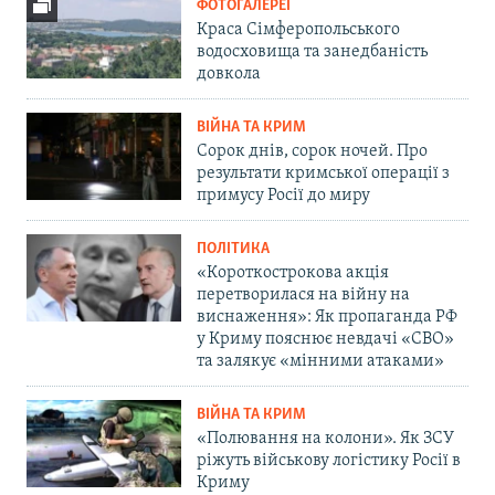
ФОТОГАЛЕРЕЇ
Краса Сімферопольського
водосховища та занедбаність
довкола
ВІЙНА ТА КРИМ
Сорок днів, сорок ночей. Про
результати кримської операції з
примусу Росії до миру
ПОЛІТИКА
«Короткострокова акція
перетворилася на війну на
виснаження»: Як пропаганда РФ
у Криму пояснює невдачі «СВО»
та залякує «мінними атаками»
ВІЙНА ТА КРИМ
«Полювання на колони». Як ЗСУ
ріжуть військову логістику Росії в
Криму