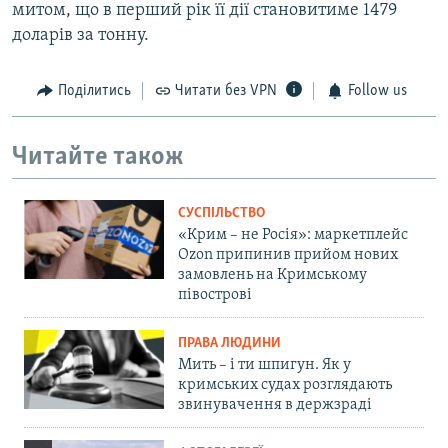
митом, що в перший рiк її дiї становитиме 1479
доларів за тонну.
Поділитись
Читати без VPN
Follow us
Читайте також
СУСПІЛЬСТВО
«Крим – не Росія»: маркетплейс
Ozon припинив прийом нових
замовлень на Кримському
півострові
ПРАВА ЛЮДИНИ
Мить – і ти шпигун. Як у
кримських судах розглядають
звинувачення в держзраді