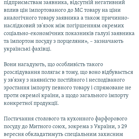
пiдприємствам заявника, вiдсутнiй негативний
вплив цiн iмпортованого до МС товару на цiни
аналогiчного товару заявника а також причинно-
наслiдковий зв'язок мiж погiршенням окремих
соцiально-економiчних показникiв галузi заявника
та iмпортом посуду з порцеляни», – зазначають
українськi фахiвцi.
Вони нагадують, що особливiсть такого
розслiдування полягає в тому, що воно вiдбувається
у зв'язку з наявнiстю постiйного i несподiваного
зростання iмпорту певного товару i спрямоване не
проти окремої країни, а щодо загального iмпорту
конкретної продукцiї.
Постачання столового та кухонного фарфорового
посуду до Митного союх, зокрема з України, з 29
вересня обкладатимуть спецiальним захисним