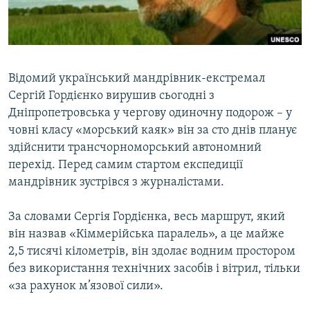
ВІДЕОУРОКИ «ELIFBE»
Русский
СВІДЧЕННЯ ОКУПАЦІЇ
Qırımtatar
УКРАЇНСЬКА ПРОБЛЕМА КРИМУ
Відомий український мандрівник-екстремал
ДОЛУЧАЙСЯ!
ІНФОГРАФІКА
Сергій Гордієнко вирушив сьогодні з
Дніпропетровська у чергову одиночну подорож – у
човні класу «морський каяк» він за сто днів планує
здійснити трансчорноморський автономний
Усі сайти RFE/RL
перехід. Перед самим стартом експедиції
мандрівник зустрівся з журналістами.
За словами Сергія Гордієнка, весь маршрут, який
він назвав «Кіммерійська паралель», а це майже
2,5 тисячі кілометрів, він здолає водним простором
без використання технічних засобів і вітрил, тільки
«за рахунок м’язової сили».