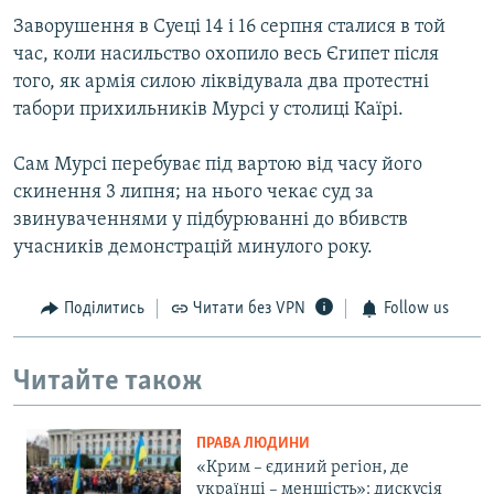
Заворушення в Суеці 14 і 16 серпня сталися в той
час, коли насильство охопило весь Єгипет після
того, як армія силою ліквідувала два протестні
табори прихильників Мурсі у столиці Каїрі.
Сам Мурсі перебуває під вартою від часу його
скинення 3 липня; на нього чекає суд за
звинуваченнями у підбурюванні до вбивств
учасників демонстрацій минулого року.
Поділитись
Читати без VPN
Follow us
Читайте також
ПРАВА ЛЮДИНИ
«Крим – єдиний регіон, де
українці – меншість»: дискусія