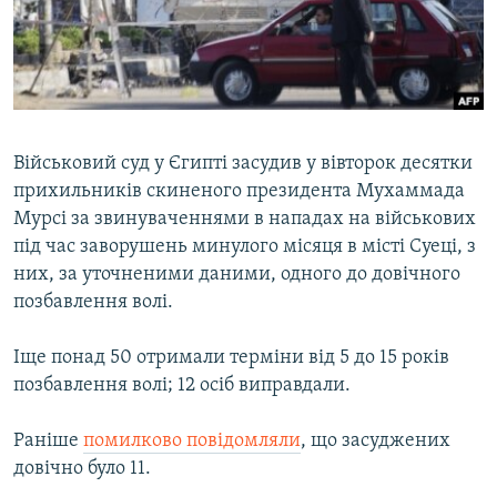
ВІДЕОУРОКИ «ELIFBE»
Русский
СВІДЧЕННЯ ОКУПАЦІЇ
Qırımtatar
УКРАЇНСЬКА ПРОБЛЕМА КРИМУ
ДОЛУЧАЙСЯ!
ІНФОГРАФІКА
Військовий суд у Єгипті засудив у вівторок десятки
прихильників скиненого президента Мухаммада
Мурсі за звинуваченнями в нападах на військових
Усі сайти RFE/RL
під час заворушень минулого місяця в місті Суеці, з
них, за уточненими даними, одного до довічного
позбавлення волі.
Іще понад 50 отримали терміни від 5 до 15 років
позбавлення волі; 12 осіб виправдали.
Раніше
помилково повідомляли
, що засуджених
довічно було 11.