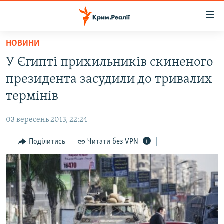
Доступність
посилання
Перейти
НОВИНИ
до
НОВИНИ
У Єгипті прихильників скиненого
основного
ВОДА.КРИМ
матеріалу
президента засудили до тривалих
ВІДЕО ТА ФОТО
Перейти
термінів
до
ПОЛІТИКА
основної
03 вересень 2013, 22:24
БЛОГИ
навігації
Перейти
Поділитись
Читати без VPN
ПОГЛЯД
до
ІНТЕРВ'Ю
пошуку
ВСЕ ЗА ДЕНЬ
СПЕЦПРОЕКТИ
ЯК ОБІЙТИ БЛОКУВАННЯ
ДЕПОРТАЦІЯ