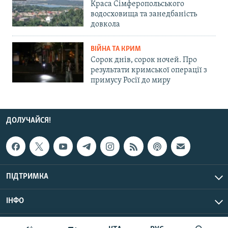
Краса Сімферопольського
водосховища та занедбаність
довкола
ВІЙНА ТА КРИМ
Сорок днів, сорок ночей. Про
результати кримської операції з
примусу Росії до миру
ДОЛУЧАЙСЯ!
ПІДТРИМКА
ІНФО
© Крим.Реалії, 2026 | Усі права застережено.