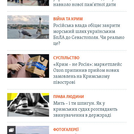
навколо нової пам'ятної дати
ВІЙНА ТА КРИМ
Російська влада обіцяє закрити
морський шлях українським
БпЛА до Севастополя. Чи реально
це?
СУСПІЛЬСТВО
«Крим – не Росія»: маркетплейс
Ozon припинив прийом нових
замовлень на Кримському
півострові
ПРАВА ЛЮДИНИ
Мить – і ти шпигун. Як у
кримських судах розглядають
звинувачення в держзраді
ФОТОГАЛЕРЕЇ