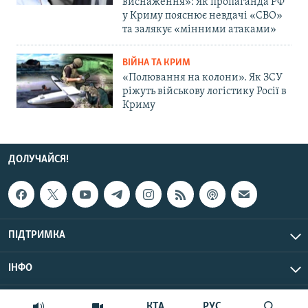
виснаження»: Як пропаганда РФ
у Криму пояснює невдачі «СВО»
та залякує «мінними атаками»
ВІЙНА ТА КРИМ
«Полювання на колони». Як ЗСУ
ріжуть військову логістику Росії в
Криму
ДОЛУЧАЙСЯ!
ПІДТРИМКА
ІНФО
© Крим.Реалії, 2026 | Усі права застережено.
КТА
РУС