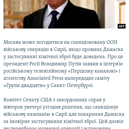
ВІДЕОУРОКИ «ELIFBE»
Русский
СВІДЧЕННЯ ОКУПАЦІЇ
Qırımtatar
УКРАЇНСЬКА ПРОБЛЕМА КРИМУ
ДОЛУЧАЙСЯ!
ІНФОГРАФІКА
Москва може погодитися на санкціоновану ООН
військову операцію в Сирії, якщо провина Дамаска
у застосуванні хімічної зброї буде доведена. Про це
Усі сайти RFE/RL
президент Росії Володимир Путін заявив в інтерв’ю
російському телевізійному «Першому каналові» і
агентству Associated Press напередодні саміту
«Групи двадцяти» у Санкт-Петербурзі.
Комітет Сенату США з закордонних справ у
вівторок увечері узгодив рішення, що санкціонує
військову кампанію в Сирії для покарання Дамаска
за імовірне застосування хімічної зброї. Цей дозвіл
не передбачає наземної операції і встановлює