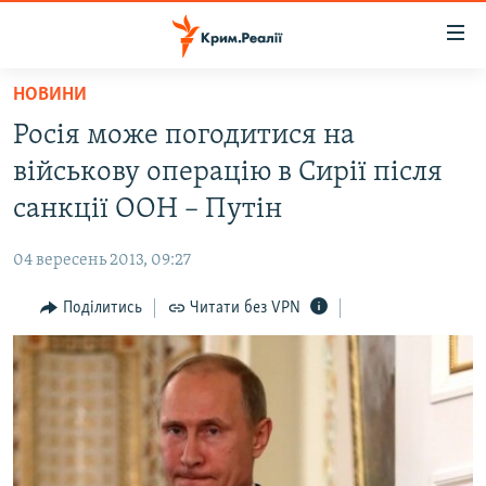
Доступність
посилання
Перейти
НОВИНИ
до
НОВИНИ
Росія може погодитися на
основного
ВОДА.КРИМ
матеріалу
військову операцію в Сирії після
ВІДЕО ТА ФОТО
Перейти
санкції ООН – Путін
до
ПОЛІТИКА
основної
04 вересень 2013, 09:27
БЛОГИ
навігації
Перейти
Поділитись
Читати без VPN
ПОГЛЯД
до
ІНТЕРВ'Ю
пошуку
ВСЕ ЗА ДЕНЬ
СПЕЦПРОЕКТИ
ЯК ОБІЙТИ БЛОКУВАННЯ
ДЕПОРТАЦІЯ