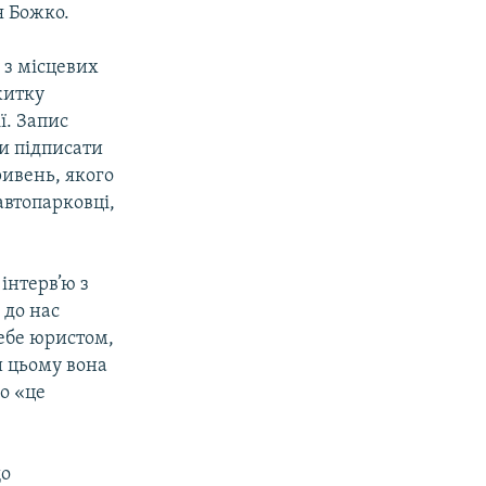
я Божко.
 з місцевих
житку
ї. Запис
ли підписати
ивень, якого
автопарковці,
інтерв’ю з
 до нас
ебе юристом,
и цьому вона
о «це
що