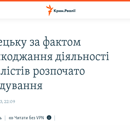
ецьку за фактом
коджання діяльності
лістів розпочато
ідування
3, 22:09
ь
Читати без VPN