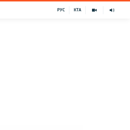
РУС
КТА