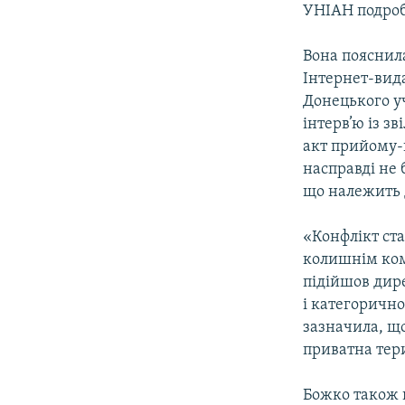
УНІАН подроби
Вона пояснил
Інтернет-вида
Донецького уч
інтерв’ю із з
акт прийому-
насправді не 
що належить 
«Конфлікт ста
колишнім коме
підійшов дир
і категоричн
зазначила, щ
приватна тери
Божко також п