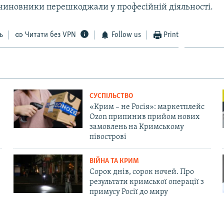
чиновники перешкоджали у професійній діяльності.
ь
Читати без VPN
Follow us
Print
СУСПІЛЬСТВО
«Крим – не Росія»: маркетплейс
Ozon припинив прийом нових
замовлень на Кримському
півострові
ВІЙНА ТА КРИМ
Сорок днів, сорок ночей. Про
результати кримської операції з
примусу Росії до миру