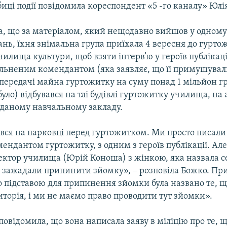
ці події повідомила кореспондент «5 -го каналу» Юлі
а, що за матеріалом, який нещодавно вийшов у одному
нь, їхня знімальна група приїхала 4 вересня до гурто
илища культури, щоб взяти інтерв’ю у героїв публікаці
вільненим комендантом (яка заявляє, що її примушува
передачі майна гуртожитку на суму понад 1 мільйон гр
було) відбувався на тлі будівлі гуртожитку училища, на 
даному навчальному закладу.
вся на парковці перед гуртожитком. Ми просто писали 
ндантом гуртожитку, з одним з героїв публікації. Але
ектор училища (Юрій Коноша) з жінкою, яка назвала с
о зажадали припинити зйомку», – розповіла Божко. Пр
о підставою для припинення зйомки була названо те, щ
торія, і ми не маємо право проводити тут зйомки».
овідомила, що вона написала заяву в міліцію про те, 