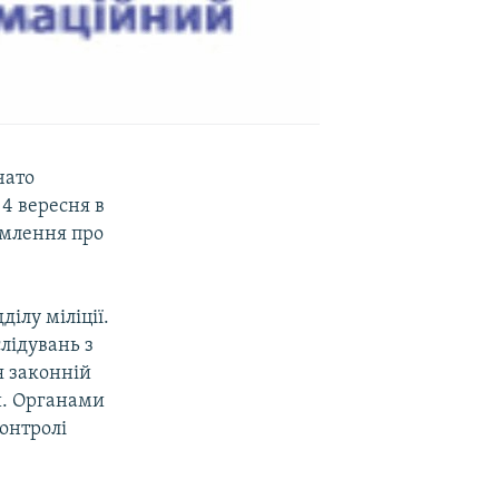
чато
4 вересня в
омлення про
.
ілу міліції.
лідувань з
я законній
и. Органами
контролі