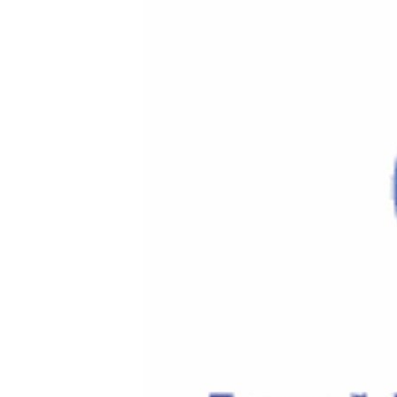
ВІДЕОУРОКИ «ELIFBE»
СВІДЧЕННЯ ОКУПАЦІЇ
УКРАЇНСЬКА ПРОБЛЕМА КРИМУ
ІНФОГРАФІКА