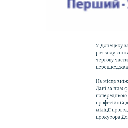
У Донецьку з
розслідування
чергову част
перешкоджанн
На місце виїж
Дані за цим ф
попередньою 
професійній 
міліції прово
прокурора До