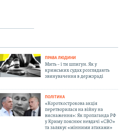
ПРАВА ЛЮДИНИ
Мить – і ти шпигун. Як у
кримських судах розглядають
звинувачення в держзраді
ПОЛІТИКА
«Короткострокова акція
перетворилася на війну на
виснаження»: Як пропаганда РФ
у Криму пояснює невдачі «СВО»
та залякує «мінними атаками»