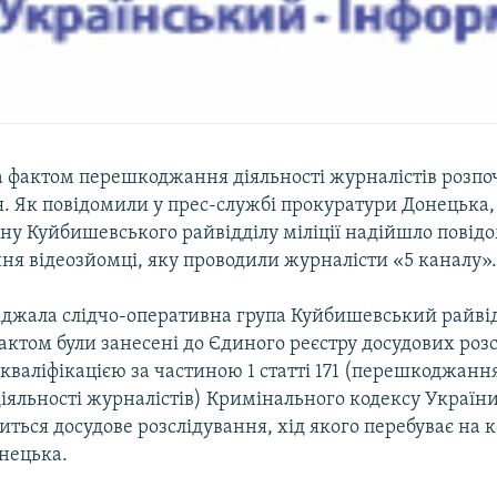
а фактом перешкоджання діяльності журналістів розпо
. Як повідомили у прес-службі прокуратури Донецька, 
ину Куйбишевського райвідділу міліції надійшло повід
я відеозйомці, яку проводили журналісти «5 каналу»
джала слідчо-оперативна група Куйбишевський райвідд
актом були занесені до Єдиного реєстру досудових розс
кваліфікацією за частиною 1 статті 171 (перешкоджанн
діяльності журналістів) Кримінального кодексу Україн
диться досудове розслідування, хід якого перебуває на 
нецька.