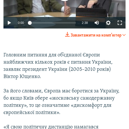
ВІДЕОУРОКИ «ELIFBE»
Русский
СВІДЧЕННЯ ОКУПАЦІЇ
Qırımtatar
0:00
2:38
УКРАЇНСЬКА ПРОБЛЕМА КРИМУ
Завантажити на комп'ютер
ДОЛУЧАЙСЯ!
ІНФОГРАФІКА
Головним питання для об’єднаної Європи
найближчих кількох років є питання України,
Усі сайти RFE/RL
заявляє президент України (2005–2010 років)
Віктор Ющенко.
За його словами, Європа має боротися за Україну,
бо якщо Київ обере «московську самодержавну
політику», то це означатиме «дискомфорт для
європейської політики».
«Я свою політичну дистанцію намагався