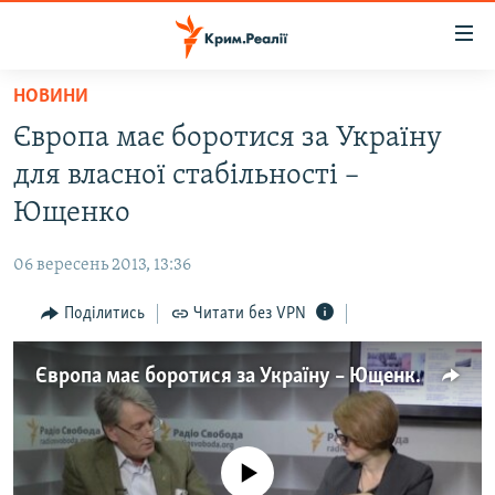
Доступність
посилання
Перейти
НОВИНИ
до
НОВИНИ
Європа має боротися за Україну
основного
ВОДА.КРИМ
матеріалу
для власної стабільності –
ВІДЕО ТА ФОТО
Перейти
Ющенко
до
ПОЛІТИКА
основної
06 вересень 2013, 13:36
БЛОГИ
навігації
Перейти
Поділитись
Читати без VPN
ПОГЛЯД
до
ІНТЕРВ'Ю
пошуку
Європа має боротися за Україну – Ющенко
ВСЕ ЗА ДЕНЬ
СПЕЦПРОЕКТИ
No media source currently available
ЯК ОБІЙТИ БЛОКУВАННЯ
ДЕПОРТАЦІЯ