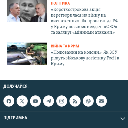
ПОЛІТИКА
«Короткострокова акція
перетворилася на війну на
виснаження»: Як пропаганда РФ
у Криму пояснює невдачі «СВО»
та залякує «мінними атаками»
ВІЙНА ТА КРИМ
«Полювання на колони». Як ЗСУ
ріжуть військову логістику Росії в
Криму
ДОЛУЧАЙСЯ!
ПІДТРИМКА