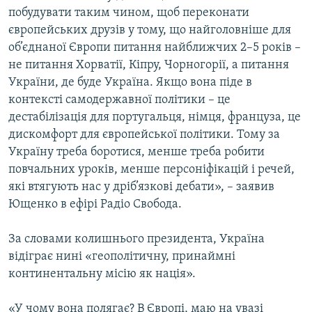
побудувати таким чином, щоб переконати
європейських друзів у тому, що найголовніше для
об’єднаної Європи питання найближчих 2–5 років –
не питання Хорватії, Кіпру, Чорногорії, а питання
України, де буде Україна. Якщо вона піде в
контексті самодержавної політики – це
дестабілізація для португальця, німця, француза, це
дискомфорт для європейської політики. Тому за
Україну треба боротися, менше треба робити
повчальних уроків, менше персоніфікацій і речей,
які втягують нас у дріб’язкові дебати», – заявив
Ющенко в ефірі Радіо Свобода.
За словами колишнього президента, Україна
відіграє нині «геополітичну, принаймні
континентальну місію як нація».
«У чому вона полягає? В Європі, маю на увазі