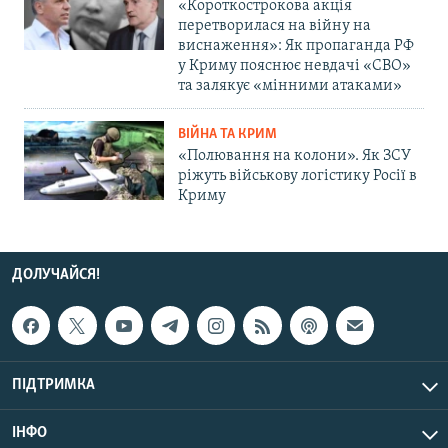
«Короткострокова акція
перетворилася на війну на
виснаження»: Як пропаганда РФ
у Криму пояснює невдачі «СВО»
та залякує «мінними атаками»
ВІЙНА ТА КРИМ
«Полювання на колони». Як ЗСУ
ріжуть військову логістику Росії в
Криму
ДОЛУЧАЙСЯ!
ПІДТРИМКА
ІНФО