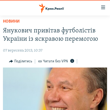
Доступність
посилання
Перейти
НОВИНИ
до
НОВИНИ
Янукович привітав футболістів
основного
ВОДА.КРИМ
матеріалу
України із яскравою перемогою
ВІДЕО ТА ФОТО
Перейти
до
07 вересень 2013, 10:37
ПОЛІТИКА
основної
БЛОГИ
Поділитись
Читати без VPN
навігації
Перейти
ПОГЛЯД
до
ІНТЕРВ'Ю
пошуку
ВСЕ ЗА ДЕНЬ
СПЕЦПРОЕКТИ
ЯК ОБІЙТИ БЛОКУВАННЯ
ДЕПОРТАЦІЯ