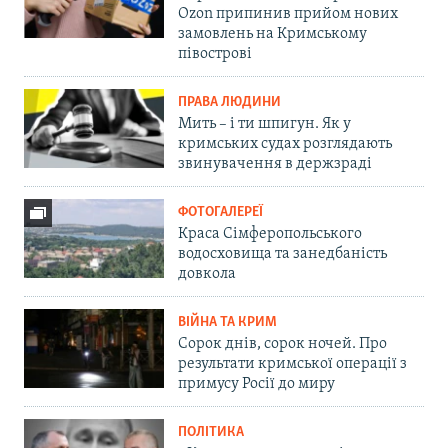
Ozon припинив прийом нових
замовлень на Кримському
півострові
ПРАВА ЛЮДИНИ
Мить – і ти шпигун. Як у
кримських судах розглядають
звинувачення в держзраді
ФОТОГАЛЕРЕЇ
Краса Сімферопольського
водосховища та занедбаність
довкола
ВІЙНА ТА КРИМ
Сорок днів, сорок ночей. Про
результати кримської операції з
примусу Росії до миру
ПОЛІТИКА