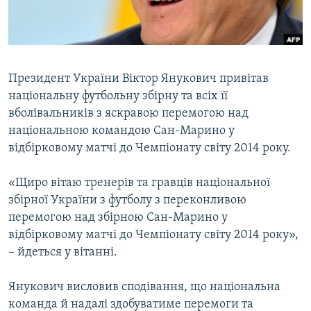
ВІДЕОУРОКИ «ELIFBE»
Русский
СВІДЧЕННЯ ОКУПАЦІЇ
Qırımtatar
УКРАЇНСЬКА ПРОБЛЕМА КРИМУ
Президент України Віктор Янукович привітав
ДОЛУЧАЙСЯ!
ІНФОГРАФІКА
національну футбольну збірну та всіх її
вболівальників з яскравою перемогою над
національною командою Сан-Марино у
відбірковому матчі до Чемпіонату світу 2014 року.
Усі сайти RFE/RL
«Щиро вітаю тренерів та гравців національної
збірної України з футболу з переконливою
перемогою над збірною Сан-Марино у
відбірковому матчі до Чемпіонату світу 2014 року»,
– йдеться у вітанні.
Янукович висловив сподівання, що національна
команда й надалі здобуватиме перемоги та