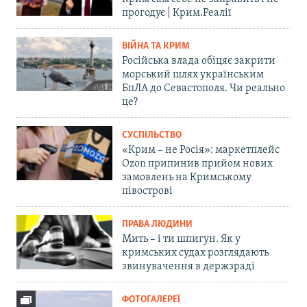
прогодує | Крим.Реалії
ВІЙНА ТА КРИМ
Російська влада обіцяє закрити
морський шлях українським
БпЛА до Севастополя. Чи реально
це?
СУСПІЛЬСТВО
«Крим – не Росія»: маркетплейс
Ozon припинив прийом нових
замовлень на Кримському
півострові
ПРАВА ЛЮДИНИ
Мить – і ти шпигун. Як у
кримських судах розглядають
звинувачення в держзраді
ФОТОГАЛЕРЕЇ