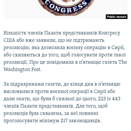
ВІДЕОУРОКИ «ELIFBE»
Русский
СВІДЧЕННЯ ОКУПАЦІЇ
Qırımtatar
УКРАЇНСЬКА ПРОБЛЕМА КРИМУ
Більшість членів Палати представників Конгресу
ДОЛУЧАЙСЯ!
ІНФОГРАФІКА
США або вже заявили, що не підтримають
резолюцію, яка дозволила воєнну операцію в Сирії,
або схиляються до того, щоб голосувати проти такої
резолюції. Про це повідомила в п’ятницю газета The
Усі сайти RFE/RL
Washington Post.
За підрахунками газети, до кінця дня в п’ятницю
висловилися проти воєнної операції в Сирії або
дали знати, що були б схильні до цього, 223 із 443
членів Палати представників. Для того, щоб
резолюція була схвалена, за неї повинні
проголосувати мінімум 217 законодавців.