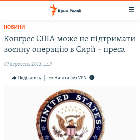
Доступність
посилання
Перейти
НОВИНИ
до
НОВИНИ
Конгрес США може не підтримати
основного
ВОДА.КРИМ
матеріалу
воєнну операцію в Сирії – преса
ВІДЕО ТА ФОТО
Перейти
до
07 вересень 2013, 11:17
ПОЛІТИКА
основної
БЛОГИ
Поділитись
Читати без VPN
навігації
Перейти
ПОГЛЯД
до
ІНТЕРВ'Ю
пошуку
ВСЕ ЗА ДЕНЬ
СПЕЦПРОЕКТИ
ЯК ОБІЙТИ БЛОКУВАННЯ
ДЕПОРТАЦІЯ