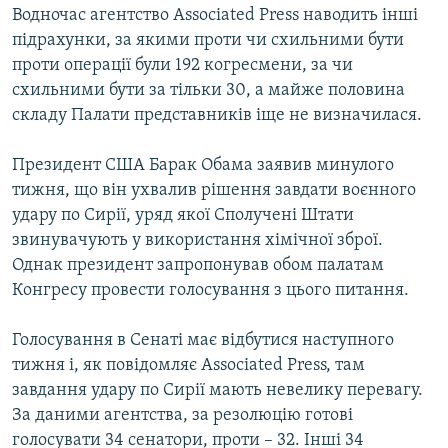
Водночас агентство Associated Press наводить інші
підрахунки, за якими проти чи схильними бути
проти операції були 192 когресмени, за чи
схильними бути за тільки 30, а майже половина
складу Палати представників іще не визначилася.
Президент США Барак Обама заявив минулого
тижня, що він ухвалив рішення завдати воєнного
удару по Сирії, уряд якої Сполучені Штати
звинувачують у використання хімічної зброї.
Однак президент запропонував обом палатам
Конгресу провести голосування з цього питання.
Голосування в Сенаті має відбутися наступного
тижня і, як повідомляє Associated Press, там
завдання удару по Сирії мають невелику перевагу.
За даними агентства, за резолюцію готові
голосувати 34 сенатори, проти – 32. Інші 34