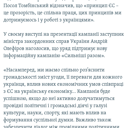
Посол Томбінський відзначив, що «принцип ЄС –
це прозорість, це спільна праця, цих принципів ми
дотримуємось і у роботі з українцями».
У своєму виступі на презентації кампанії заступник
міністра закордонних справ України Андрій
Олефіров наголосив, що уряд підтримує нову
інформаційну кампанію «Сильніші разом».
«Насамперед, ми маємо спільно роз’яснити
громадськості зміст угоди, її переваги для кожного
українця, вплив нових економічних умов співпраці
з ЄС на українську економіку... Кампанія буде
успішною, якщо до неї активно долучатимуться
провідні політичні і громадські діячі у галузі
культури, науки, спорту, які мають вплив на
формування суспільної думки. Важливо також
забезпечити діалог між провідними політичними