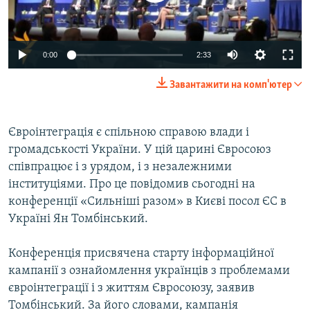
ВІДЕОУРОКИ «ELIFBE»
Русский
СВІДЧЕННЯ ОКУПАЦІЇ
Qırımtatar
0:00
2:33
УКРАЇНСЬКА ПРОБЛЕМА КРИМУ
Завантажити на комп'ютер
ДОЛУЧАЙСЯ!
ІНФОГРАФІКА
Євроінтеграція є спільною справою влади і
громадськості України. У цій царині Євросоюз
Усі сайти RFE/RL
співпрацює і з урядом, і з незалежними
інституціями. Про це повідомив сьогодні на
конференції «Сильніші разом» в Києві посол ЄС в
Україні Ян Томбінський.
Конференція присвячена старту інформаційної
кампанії з ознайомлення українців з проблемами
євроінтеграції і з життям Євросоюзу, заявив
Томбінський. За його словами, кампанія