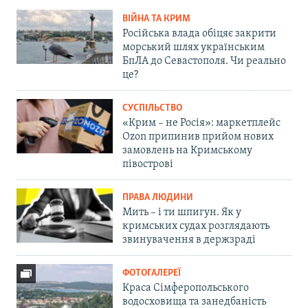
ВІЙНА ТА КРИМ
Російська влада обіцяє закрити
морський шлях українським
БпЛА до Севастополя. Чи реально
це?
СУСПІЛЬСТВО
«Крим – не Росія»: маркетплейс
Ozon припинив прийом нових
замовлень на Кримському
півострові
ПРАВА ЛЮДИНИ
Мить – і ти шпигун. Як у
кримських судах розглядають
звинувачення в держзраді
ФОТОГАЛЕРЕЇ
Краса Сімферопольського
водосховища та занедбаність