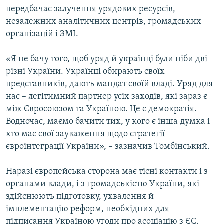
передбачає залучення урядових ресурсів,
незалежних аналітичних центрів, громадських
організацій і ЗМІ.
«Я не бачу того, щоб уряд й українці були ніби дві
різні України. Українці обирають своїх
представників, дають мандат своїй владі. Уряд для
нас – легітимний партнер усіх заходів, які зараз є
між Євросоюзом та Україною. Це є демократія.
Водночас, маємо бачити тих, у кого є інша думка і
хто має свої зауваження щодо стратегії
євроінтеграції України», – зазначив Томбінський.
Наразі європейська сторона має тісні контакти і з
органами влади, і з громадськістю України, які
здійснюють підготовку, ухвалення й
імплементацію реформ, необхідних для
підписання Україною угоди про асоціацію з ЄС.