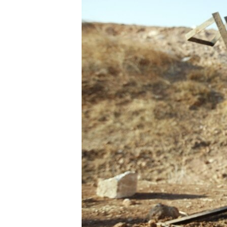
ВІДЕОУРОКИ «ELIFBE»
СВІДЧЕННЯ ОКУПАЦІЇ
УКРАЇНСЬКА ПРОБЛЕМА КРИМУ
ІНФОГРАФІКА