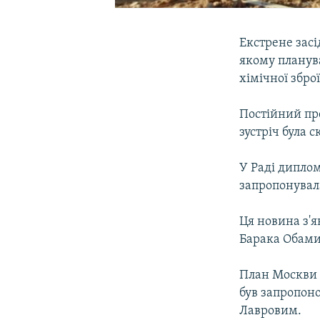
Екстрене засі
якому планува
хімічної зброї
Постійний пре
зустріч була 
У Раді диплом
запропонувала
Ця новина з'
Барака Обами
План Москви 
був запропоно
Лавровим.