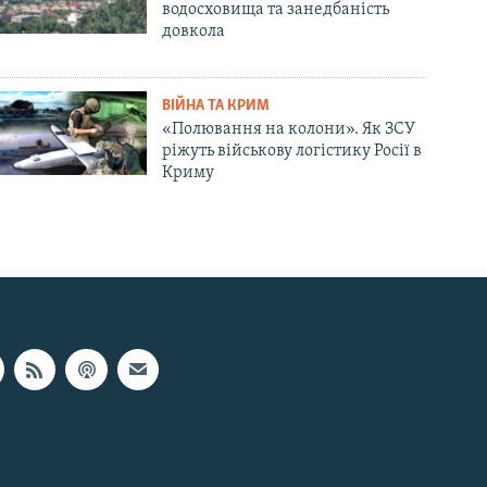
водосховища та занедбаність
довкола
ВІЙНА ТА КРИМ
«Полювання на колони». Як ЗСУ
ріжуть військову логістику Росії в
Криму