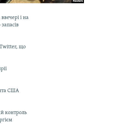
ввечері і на
 запасів
Twitter, що
рії
ента США
ий контроль
ргієм