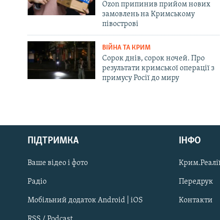
Ozon припинив прийом нових
замовлень на Кримському
півострові
ВІЙНА ТА КРИМ
Сорок днів, сорок ночей. Про
результати кримської операції з
примусу Росії до миру
Русский
ПІДТРИМКА
ІНФО
Qırımtatar
Ваше відео і фото
Крим.Реалії
ДОЛУЧАЙСЯ!
Радіо
Передрук
Мобільний додаток Android | iOS
Контакти
RSS / Podcast