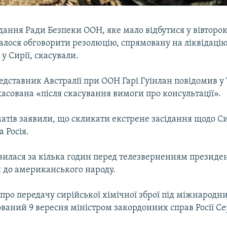
дання Ради Безпеки ООН, яке мало відбутися у вівторок 
лося обговорити резолюцію, спрямовану на ліквідацію
 у Сирії, скасували.
дставник Австралії при ООН Гарі Гуінлан повідомив у 
скасована «після скасування вимоги про консультації».
атів заявили, що скликати екстрене засідання щодо Си
 Росія.
явилася за кілька годин перед телезверненням презид
 до американського народу.
про передачу сирійської хімічної зброї під міжнародн
ваний 9 вересня міністром закордонних справ Росії Се