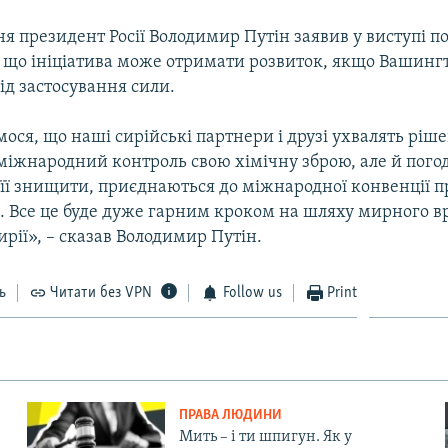
я президент Росії Володимир Путін заявив у виступі п
 що ініціатива може отримати розвиток, якщо Вашинг
ід застосування сили.
ося, що наші сирійські партнери і друзі ухвалять ріш
міжнародний контроль свою хімічну зброю, але й погод
її знищити, приєднаються до міжнародної конвенції п
ої. Все це буде дуже гарним кроком на шляху мирного 
ирії», – сказав Володимир Путін.
ь
Читати без VPN
Follow us
Print
ПРАВА ЛЮДИНИ
Мить – і ти шпигун. Як у