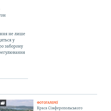
о
тон
ення не лише
яться у
ро заборону
врегулювання
ФОТОГАЛЕРЕЇ
Краса Сімферопольського