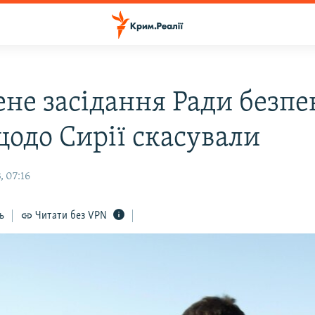
ене засідання Ради безпе
одо Сирії скасували
, 07:16
ь
Читати без VPN