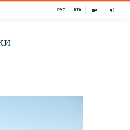
РУС
КТА
ки