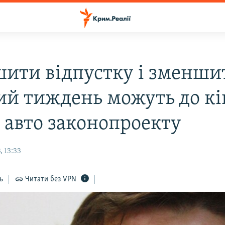
шити відпустку і зменши
ий тиждень можуть до кі
– авто законопроекту
, 13:33
ь
Читати без VPN