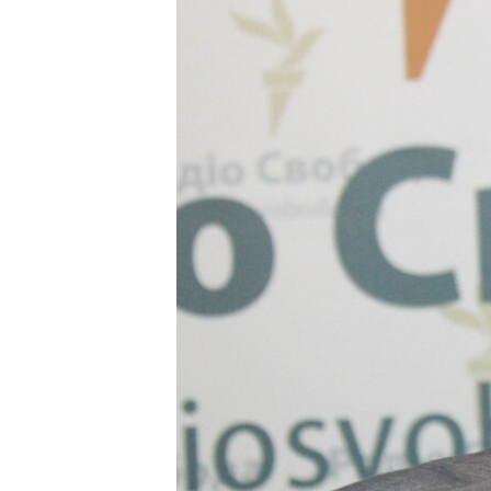
ВІДЕОУРОКИ «ELIFBE»
СВІДЧЕННЯ ОКУПАЦІЇ
УКРАЇНСЬКА ПРОБЛЕМА КРИМУ
ІНФОГРАФІКА