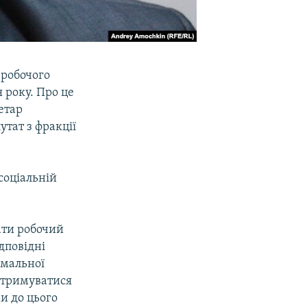
 робочого
 року. Про це
ретар
утат з фракції
соціальній
ати робочий
дповідні
імальної
дотримуватися
ми до цього