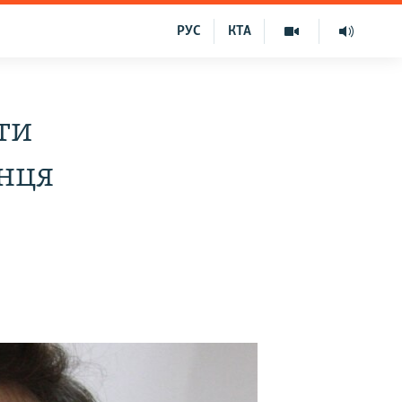
РУС
КТА
ти
нця