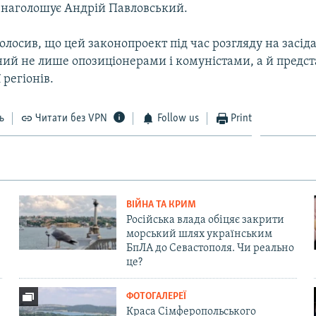
 наголошує Андрій Павловський.
олосив, що цей законопроект під час розгляду на засід
ний не лише опозиціонерами і комуністами, а й пред
 регіонів.
ь
Читати без VPN
Follow us
Print
ВІЙНА ТА КРИМ
Російська влада обіцяє закрити
морський шлях українським
БпЛА до Севастополя. Чи реально
це?
ФОТОГАЛЕРЕЇ
Краса Сімферопольського