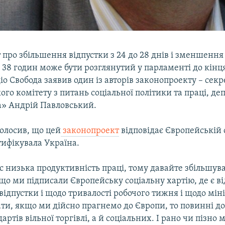
про збільшення відпустки з 24 до 28 днів і зменшення
 38 годин може бути розглянутий у парламенті до кінця
діо Свобода заявив один із авторів законопроекту – сек
го комітету з питань соціальної політики та праці, деп
» Андрій Павловський.
олосив, що цей
законопроект
відповідає Європейській 
атифікувала Україна.
с низька продуктивність праці, тому давайте збільшув
о ми підписали Європейську соціальну хартію, де є ві
ідпустки і щодо тривалості робочого тижня і щодо мін
ати, якщо ми дійсно прагнемо до Європи, то повинні 
ртів вільної торгівлі, а й соціальних. І рано чи пізно 