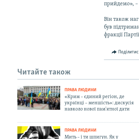
прийдемо», –
Він також наг
був підтрима
фракції Партії
Поділитис
Читайте також
ПРАВА ЛЮДИНИ
«Крим – єдиний регіон, де
українці – меншість»: дискусія
навколо нової пам'ятної дати
ПРАВА ЛЮДИНИ
Мить – і ти шпигун. Як у