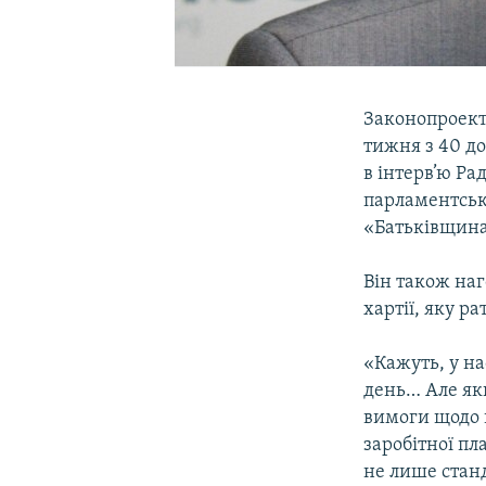
Законопроект 
тижня з 40 до
в інтерв’ю Ра
парламентсько
«Батьківщина
Він також наг
хартії, яку р
«Кажуть, у на
день… Але якщ
вимоги щодо в
заробітної пл
не лише станда