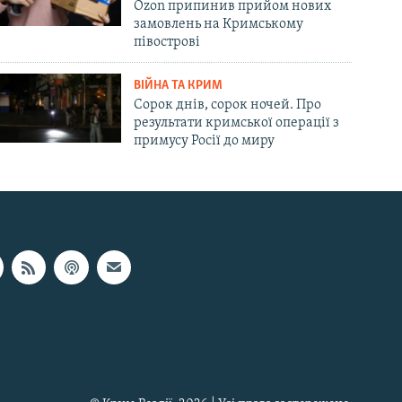
Ozon припинив прийом нових
замовлень на Кримському
півострові
ВІЙНА ТА КРИМ
Сорок днів, сорок ночей. Про
результати кримської операції з
примусу Росії до миру