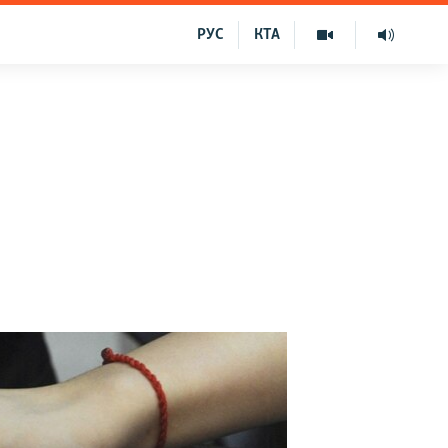
РУС
КТА