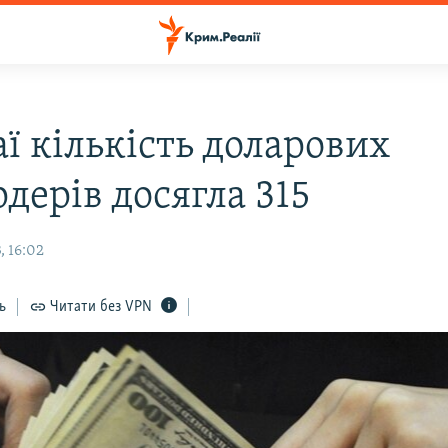
ї кількість доларових
дерів досягла 315
, 16:02
ь
Читати без VPN