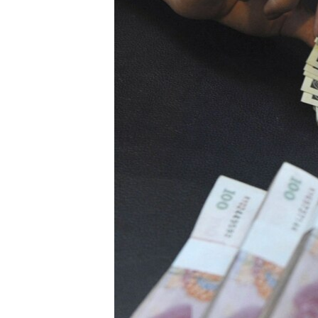
ВІДЕОУРОКИ «ELIFBE»
СВІДЧЕННЯ ОКУПАЦІЇ
УКРАЇНСЬКА ПРОБЛЕМА КРИМУ
ІНФОГРАФІКА