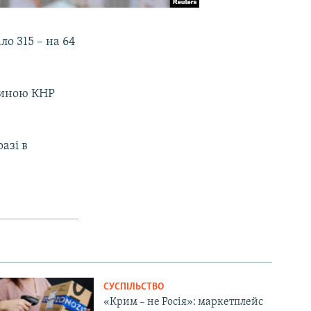
о 315 – на 64
диною КНР
азі в
СУСПІЛЬСТВО
«Крим – не Росія»: маркетплейс