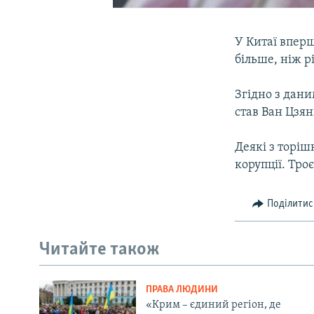
У Китаї вперш
більше, ніж р
Згідно з дан
став Ван Цзян
Деякі з торіш
корупції. Тро
Поділитис
Читайте також
ПРАВА ЛЮДИНИ
«Крим – єдиний регіон, де