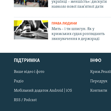
українці – меншість»: дискусія
навколо нової пам'ятної дати
ПРАВА ЛЮДИНИ
Мить – і ти шпигун. Як у
кримських судах розглядають
звинувачення в держзраді
Русский
ПІДТРИМКА
ІНФО
Qırımtatar
Ваше відео і фото
Крим.Реалії
ДОЛУЧАЙСЯ!
Радіо
Передрук
Мобільний додаток Android | iOS
Контакти
RSS / Podcast
Усі сайти RFE/RL