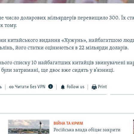
е число доларових мільярдерів перевищило 300. Їх стал
ік тому.
ими китайського видання «Хужунь», найбагатшою лю
ьлінь, його статки оцінюються в 22 мільярди доларів.
нього списку 10 найбагатших китайців звинувачені нар
є були затримані, ще двоє вже сидять у в’язниці.
ь
Читати без VPN
Follow us
Print
ВІЙНА ТА КРИМ
Російська влада обіцяє закрити