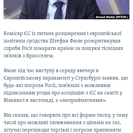
ВІДЕОУРОКИ «ELIFBE»
Русский
СВІДЧЕННЯ ОКУПАЦІЇ
Qırımtatar
УКРАЇНСЬКА ПРОБЛЕМА КРИМУ
Комісар ЄС із питань розширення і європейської
ДОЛУЧАЙСЯ!
ІНФОГРАФІКА
політики сусідства Штефан Фюле розкритикував
спроби Росії покарати країни за пошуки тісніших
зв’язків з Брюсселем.
Усі сайти RFE/RL
Фюле під час виступу в середу ввечері в
Європейському парламенті у Страсбурзі заявив, що
будь-які погрози Росії, пов’язані з можливим
підписанням угоди про асоціацію з ЄС на саміті у
Вільнюсі в листопаді, є «неприйнятними».
Він сказав, що говорить про всі форми тиску, у тому
числі про можливі зловживання з цінами на газ,
штучні перешкоди торгівлі і погрози припинити