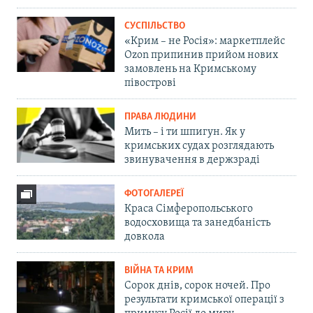
СУСПІЛЬСТВО
«Крим – не Росія»: маркетплейс
Ozon припинив прийом нових
замовлень на Кримському
півострові
ПРАВА ЛЮДИНИ
Мить – і ти шпигун. Як у
кримських судах розглядають
звинувачення в держзраді
ФОТОГАЛЕРЕЇ
Краса Сімферопольського
водосховища та занедбаність
довкола
ВІЙНА ТА КРИМ
Сорок днів, сорок ночей. Про
результати кримської операції з