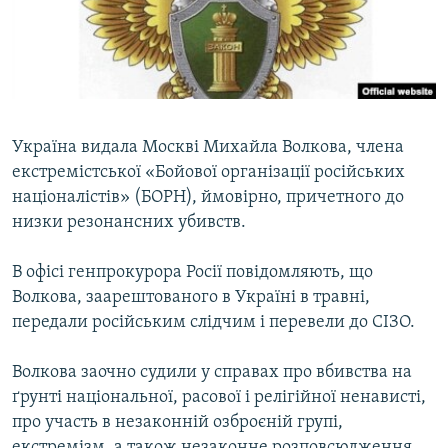
ВІДЕОУРОКИ «ELIFBE»
Русский
СВІДЧЕННЯ ОКУПАЦІЇ
Qırımtatar
УКРАЇНСЬКА ПРОБЛЕМА КРИМУ
ДОЛУЧАЙСЯ!
ІНФОГРАФІКА
Україна видала Москві Михайла Волкова, члена
екстремістської «Бойової організації російських
націоналістів» (БОРН), ймовірно, причетного до
Усі сайти RFE/RL
низки резонансних убивств.
В офісі генпрокурора Росії повідомляють, що
Волкова, заарештованого в Україні в травні,
передали російським слідчим і перевели до СІЗО.
Волкова заочно судили у справах про вбивства на
ґрунті національної, расової і релігійної ненависті,
про участь в незаконній озброєній групі,
екстремізм, а також незаконне розповсюдження