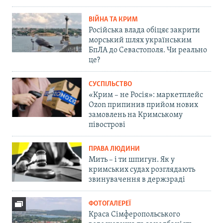
ВІЙНА ТА КРИМ
Російська влада обіцяє закрити
морський шлях українським
БпЛА до Севастополя. Чи реально
це?
СУСПІЛЬСТВО
«Крим – не Росія»: маркетплейс
Ozon припинив прийом нових
замовлень на Кримському
півострові
ПРАВА ЛЮДИНИ
Мить – і ти шпигун. Як у
кримських судах розглядають
звинувачення в держзраді
ФОТОГАЛЕРЕЇ
Краса Сімферопольського