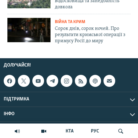
водосховища та занедбаність
довкола
ВІЙНА ТА КРИМ
Сорок днів, сорок ночей. Про
результати кримської операції з
примусу Росії до миру
ДОЛУЧАЙСЯ!
ПІДТРИМКА
ІНФО
© Крим.Реалії, 2026 | Усі права застережено.
КТА
РУС