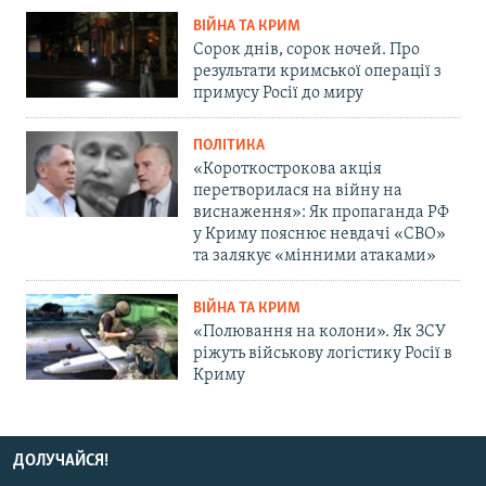
ВІЙНА ТА КРИМ
Сорок днів, сорок ночей. Про
результати кримської операції з
примусу Росії до миру
ПОЛІТИКА
«Короткострокова акція
перетворилася на війну на
виснаження»: Як пропаганда РФ
у Криму пояснює невдачі «СВО»
та залякує «мінними атаками»
ВІЙНА ТА КРИМ
«Полювання на колони». Як ЗСУ
ріжуть військову логістику Росії в
Криму
ДОЛУЧАЙСЯ!