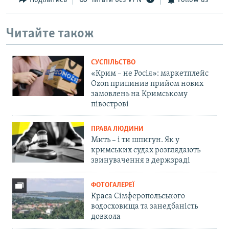
Поділитись
Читати без VPN
Follow us
Читайте також
СУСПІЛЬСТВО
«Крим – не Росія»: маркетплейс
Ozon припинив прийом нових
замовлень на Кримському
півострові
ПРАВА ЛЮДИНИ
Мить – і ти шпигун. Як у
кримських судах розглядають
звинувачення в держзраді
ФОТОГАЛЕРЕЇ
Краса Сімферопольського
водосховища та занедбаність
довкола