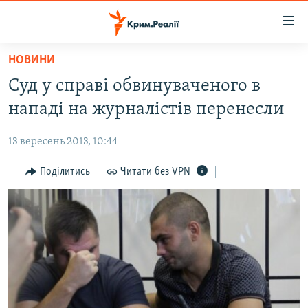
Доступність
посилання
Перейти
НОВИНИ
до
НОВИНИ
Суд у справі обвинуваченого в
основного
ВОДА.КРИМ
матеріалу
нападі на журналістів перенесли
ВІДЕО ТА ФОТО
Перейти
до
13 вересень 2013, 10:44
ПОЛІТИКА
основної
БЛОГИ
Поділитись
Читати без VPN
навігації
Перейти
ПОГЛЯД
до
ІНТЕРВ'Ю
пошуку
ВСЕ ЗА ДЕНЬ
СПЕЦПРОЕКТИ
ЯК ОБІЙТИ БЛОКУВАННЯ
ДЕПОРТАЦІЯ