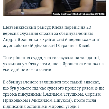
ВІДЕОУРОКИ «ELIFBE»
Русский
СВІДЧЕННЯ ОКУПАЦІЇ
Qırımtatar
УКРАЇНСЬКА ПРОБЛЕМА КРИМУ
Шевченківський райсуд Києва переніс на 20
ДОЛУЧАЙСЯ!
ІНФОГРАФІКА
вересня слухання справи за обвинуваченням
Андрія Ярошенка в хуліганстві й перешкоджанні
журналістській діяльності 18 травня в Києві.
Усі сайти RFE/RL
Таке рішення суддя, яка головувала на засіданні,
ухвалила у зв’язку з тим, що в Ярошенка станом на
сьогодні немає адвоката.
В обвинуваченого залишився той самий адвокат,
що був у нього під час судового процесу разом із ще
трьома підсудними (Вадимом Тітушком, Сергієм
Приходьком і Михайлом Пшуком), проте після
підписання останніми мирової угоди з