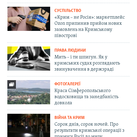
СУСПІЛЬСТВО
«Крим – не Росія»: маркетплейс
Ozon припинив прийом нових
замовлень на Кримському
півострові
ПРАВА ЛЮДИНИ
Мить – і ти шпигун. Як у
кримських судах розглядають
звинувачення в держзраді
ФОТОГАЛЕРЕЇ
Краса Сімферопольського
водосховища та занедбаність
довкола
ВІЙНА ТА КРИМ
Сорок днів, сорок ночей. Про
результати кримської операції з
примусу Росії до миру