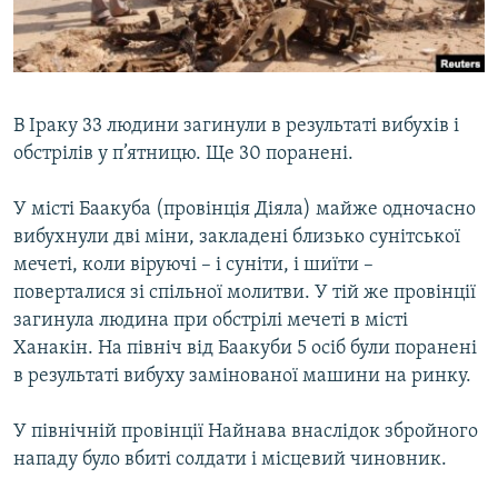
ВІДЕОУРОКИ «ELIFBE»
Русский
СВІДЧЕННЯ ОКУПАЦІЇ
Qırımtatar
УКРАЇНСЬКА ПРОБЛЕМА КРИМУ
В Іраку 33 людини загинули в результаті вибухів і
ДОЛУЧАЙСЯ!
ІНФОГРАФІКА
обстрілів у п’ятницю. Ще 30 поранені.
У місті Баакуба (провінція Діяла) майже одночасно
вибухнули дві міни, закладені близько сунітської
Усі сайти RFE/RL
мечеті, коли віруючі – і суніти, і шиїти –
поверталися зі спільної молитви. У тій же провінції
загинула людина при обстрілі мечеті в місті
Ханакін. На північ від Баакуби 5 осіб були поранені
в результаті вибуху замінованої машини на ринку.
У північній провінції Найнава внаслідок збройного
нападу було вбиті солдати і місцевий чиновник.