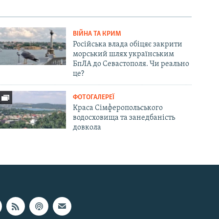
ВІЙНА ТА КРИМ
Російська влада обіцяє закрити
морський шлях українським
БпЛА до Севастополя. Чи реально
це?
ФОТОГАЛЕРЕЇ
Краса Сімферопольського
водосховища та занедбаність
довкола