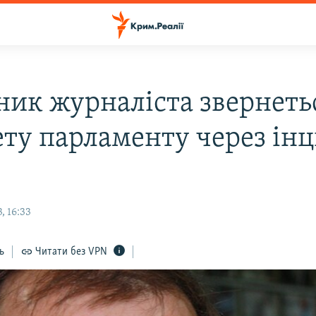
ник журналіста звернеть
ету парламенту через ін
, 16:33
ь
Читати без VPN