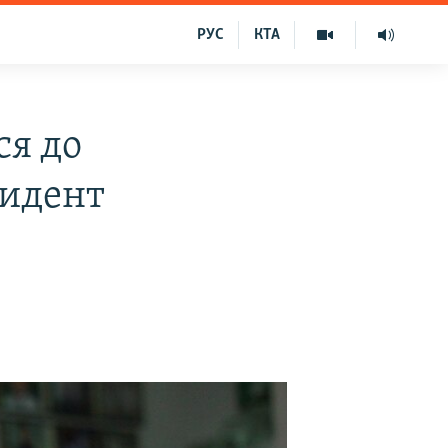
РУС
КТА
ся до
цидент