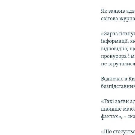
Як заявив адв
світова журна
«Зараз планую
інформації, я
відповідно, що
прокурора і 
не втручалися
Водночас в Ки
безпідставни
«Такі заяви а
швидше мають
фактах», – ск
«Що стосуєтьс