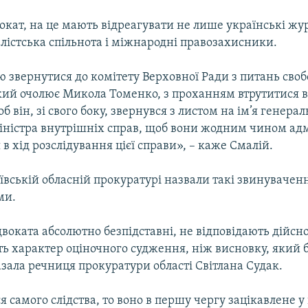
окат, на це мають відреагувати не лише українські жур
лістська спільнота і міжнародні правозахисники.
 звернутися до комітету Верховної Ради з питань своб
кий очолює Микола Томенко, з проханням втрутитися в 
б він, зі свого боку, звернувся з листом на ім’я генера
міністра внутрішніх справ, щоб вони жодним чином ад
 в хід розслідування цієї справи», – каже Смалій.
ївській обласній прокуратурі назвали такі звинувачен
ми.
двоката абсолютно безпідставні, не відповідають дійсно
 характер оціночного судження, ніж висновку, який б
азала речниця прокуратури області Світлана Судак.
я самого слідства, то воно в першу чергу зацікавлене у