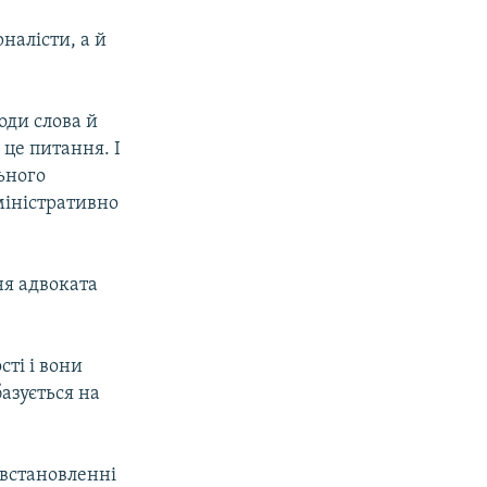
налісти, а й
оди слова й
це питання. І
льного
міністративно
ня адвоката
сті і вони
азується на
 встановленні