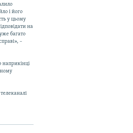
валило
ло і його
сть у цьому
відповідати на
дуже багато
справі», –
о наприкінці
ьному
телеканалі