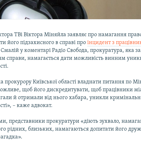
ктора ТВі Віктора Міняйла заявляє про намагання прав
и його підзахисного в справі про
інцидент з працівн
 Смалій у коментарі Радіо Свобода, прокуратура, яка з
ям справи, намагається дати можливість винним уник
сті.
а прокурору Київської області владнати питання по Мі
ожливе, щоб його дискредитувати, щоб працівники мілі
агали й отримали від нього хабара, уникли кримінальн
сті», – каже адвокат.
ами, представники прокуратури «діють зухвало, намаг
го рідних, близьких, намагаються допитати його друж
загадка».