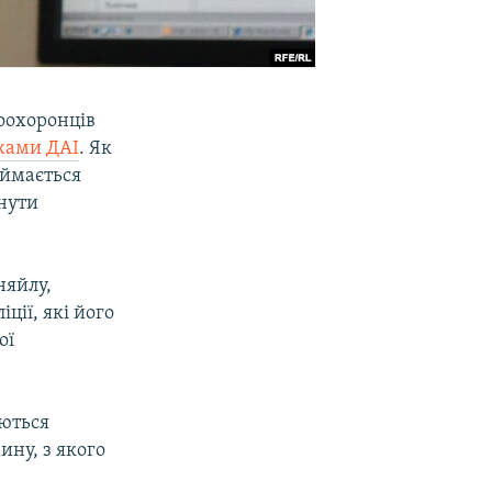
оохоронців
иками ДАІ
. Як
аймається
нути
няйлу,
ції, які його
ої
аються
ину, з якого