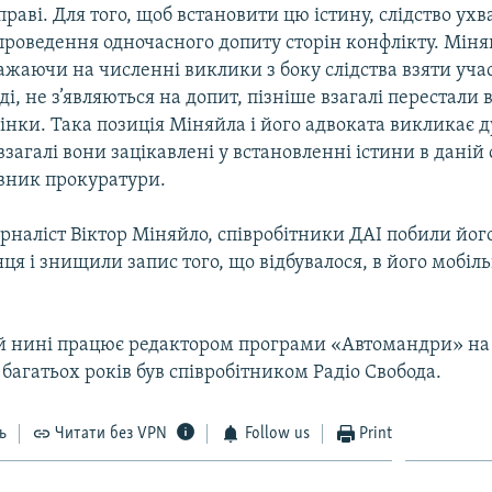
справі. Для того, щоб встановити цю істину, слідство ух
роведення одночасного допиту сторін конфлікту. Міняй
ажаючи на численні виклики з боку слідства взяти уча
ді, не з’являються на допит, пізніше взагалі перестали 
інки. Така позиція Міняйла і його адвоката викликає 
взагалі вони зацікавлені у встановленні істини в даній 
вник прокуратури.
рналіст Віктор Міняйло, співробітники ДАІ побили йог
ця і знищили запис того, що відбувалося, в його мобіл
й нині працює редактором програми «Автомандри» на 
 багатьох років був співробітником Радіо Свобода.
ь
Читати без VPN
Follow us
Print