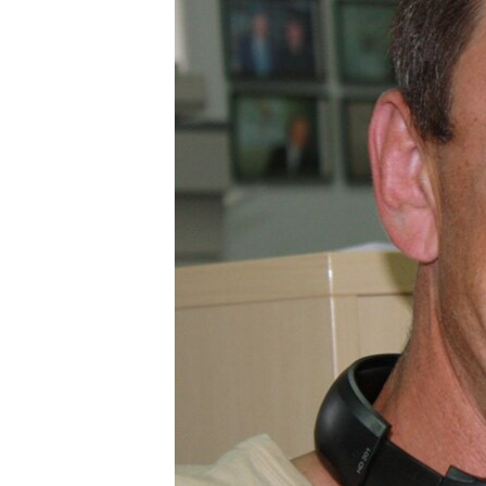
ВІДЕОУРОКИ «ELIFBE»
СВІДЧЕННЯ ОКУПАЦІЇ
УКРАЇНСЬКА ПРОБЛЕМА КРИМУ
ІНФОГРАФІКА