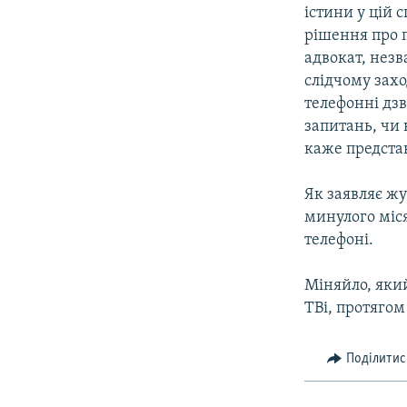
істини у цій 
рішення про п
адвокат, незв
слідчому захо
телефонні дзв
запитань, чи 
каже предста
Як заявляє жу
минулого міся
телефоні.
Міняйло, яки
ТВі, протягом
Поділитис