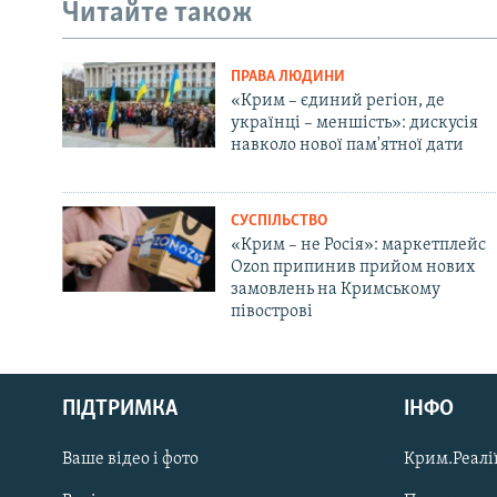
Читайте також
ПРАВА ЛЮДИНИ
«Крим – єдиний регіон, де
українці – меншість»: дискусія
навколо нової пам'ятної дати
СУСПІЛЬСТВО
«Крим – не Росія»: маркетплейс
Ozon припинив прийом нових
замовлень на Кримському
півострові
Русский
ПІДТРИМКА
ІНФО
Qırımtatar
Ваше відео і фото
Крим.Реалії
ДОЛУЧАЙСЯ!