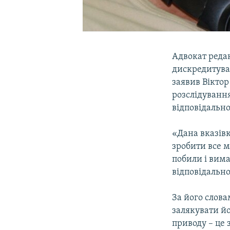
Адвокат реда
дискредитуват
заявив Віктор
розслідуванн
відповідально
«Дана вказівк
зробити все м
побили і вим
відповідально
За його слов
залякувати йо
приводу – це 