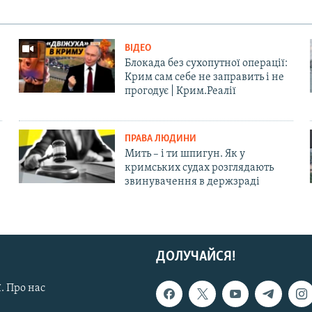
ВІДЕО
Блокада без сухопутної операції:
Крим сам себе не заправить і не
прогодує | Крим.Реалії
ПРАВА ЛЮДИНИ
Мить – і ти шпигун. Як у
кримських судах розглядають
звинувачення в держзраді
ДОЛУЧАЙСЯ!
. Про нас