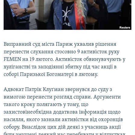
ВІДЕОУРОКИ «ELIFBE»
Русский
СВІДЧЕННЯ ОКУПАЦІЇ
Qırımtatar
УКРАЇНСЬКА ПРОБЛЕМА КРИМУ
ДОЛУЧАЙСЯ!
ІНФОГРАФІКА
Виправний суд міста Париж ухвалив рішення
перенести слухання стосовно 9 активісток руху
FEMEN на 19 лютого. Активісток обвинувачують у
Усі сайти RFE/RL
хуліганстві та заподіянні збитку під час акції в
соборі Паризької Богоматері в лютому.
Адвокат Патрік Клуґман звернувся до суду з
вимогою перенести розгляд справи. Аргументи
такого кроку полягають у тому, що
захистовінеобхідна додаткова інформація щодо
насилля, якого зазнали активістки від охоронців
собору. Внаслідок цих дій деякі з учасниць акції
були змушені деякий час перебувати у відпустках