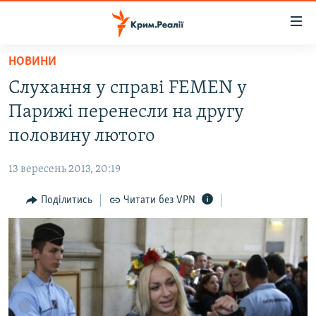
Доступність
посилання
Перейти
НОВИНИ
до
НОВИНИ
Слухання у справі FEMEN у
основного
ВОДА.КРИМ
матеріалу
Парижі перенесли на другу
ВІДЕО ТА ФОТО
Перейти
половину лютого
до
ПОЛІТИКА
основної
13 вересень 2013, 20:19
БЛОГИ
навігації
Перейти
Поділитись
Читати без VPN
ПОГЛЯД
до
ІНТЕРВ'Ю
пошуку
ВСЕ ЗА ДЕНЬ
СПЕЦПРОЕКТИ
ЯК ОБІЙТИ БЛОКУВАННЯ
ДЕПОРТАЦІЯ