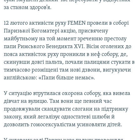
за станом здоров’я.
12 лютого активісти руху FEMEN провели в соборі
Паризької Богоматері акцію, присвячену
майбутньому на той момент зреченню престолу
папи Римського Бенедикта XVI. Вісім оголених до
пояса активісток руху проникли в неф собору, де,
скинувши довгі пальта, почали палицями стукати в
тимчасово розміщені там нові дзвони, вигукуючи
англійською: «Папи більше немає».
У ситуацію втрутилася охорона собору, яка вивела
дівчат на вулицю. Там вони ще певний час
продовжували скандувати слогани на підтримку
закону, який легалізує одностатеві шлюби й
дозволить гомосексуалістам усиновляти дітей.