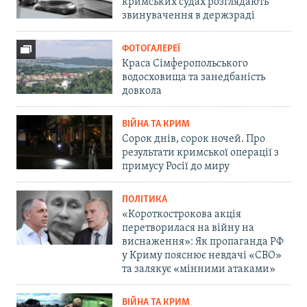
кримських судах розглядають
звинувачення в держзраді
ФОТОГАЛЕРЕЇ
Краса Сімферопольського
водосховища та занедбаність
довкола
ВІЙНА ТА КРИМ
Сорок днів, сорок ночей. Про
результати кримської операції з
примусу Росії до миру
ПОЛІТИКА
«Короткострокова акція
перетворилася на війну на
виснаження»: Як пропаганда РФ
у Криму пояснює невдачі «СВО»
та залякує «мінними атаками»
ВІЙНА ТА КРИМ