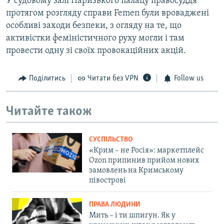
У судовому залі Паризького палацу правосуддя
протягом розгляду справи Femen були вроваджені
особливі заходи безпеки, з огляду на те, що
активістки феміністичного руху могли і там
провести одну зі своїх провокаційних акцій.
Поділитись
Читати без VPN
Follow us
Читайте також
СУСПІЛЬСТВО
«Крим – не Росія»: маркетплейс
Ozon припинив прийом нових
замовлень на Кримському
півострові
ПРАВА ЛЮДИНИ
Мить – і ти шпигун. Як у