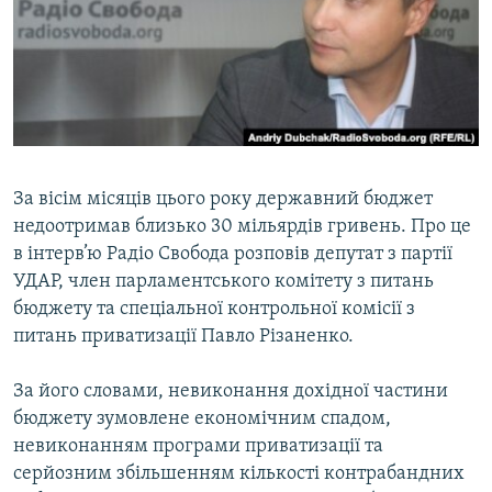
ВІДЕОУРОКИ «ELIFBE»
Русский
СВІДЧЕННЯ ОКУПАЦІЇ
Qırımtatar
УКРАЇНСЬКА ПРОБЛЕМА КРИМУ
ДОЛУЧАЙСЯ!
ІНФОГРАФІКА
За вісім місяців цього року державний бюджет
недоотримав близько 30 мільярдів гривень. Про це
Усі сайти RFE/RL
в інтерв’ю Радіо Свобода розповів депутат з партії
УДАР, член парламентського комітету з питань
бюджету та спеціальної контрольної комісії з
питань приватизації Павло Різаненко.
За його словами, невиконання дохідної частини
бюджету зумовлене економічним спадом,
невиконанням програми приватизації та
серйозним збільшенням кількості контрабандних