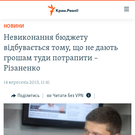
Доступність
посилання
Перейти
НОВИНИ
до
НОВИНИ
Невиконання бюджету
основного
ВОДА.КРИМ
матеріалу
відбувається тому, що не дають
ВІДЕО ТА ФОТО
Перейти
грошам туди потрапити –
до
ПОЛІТИКА
Різаненко
основної
БЛОГИ
навігації
14 вересень 2013, 11:41
Перейти
ПОГЛЯД
до
Поділитись
Читати без VPN
ІНТЕРВ'Ю
пошуку
ВСЕ ЗА ДЕНЬ
СПЕЦПРОЕКТИ
ЯК ОБІЙТИ БЛОКУВАННЯ
ДЕПОРТАЦІЯ