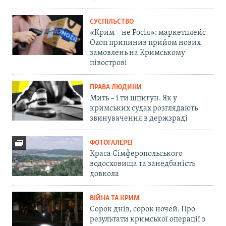
СУСПІЛЬСТВО
«Крим – не Росія»: маркетплейс
Ozon припинив прийом нових
замовлень на Кримському
півострові
ПРАВА ЛЮДИНИ
Мить – і ти шпигун. Як у
кримських судах розглядають
звинувачення в держзраді
ФОТОГАЛЕРЕЇ
Краса Сімферопольського
водосховища та занедбаність
довкола
ВІЙНА ТА КРИМ
Сорок днів, сорок ночей. Про
результати кримської операції з