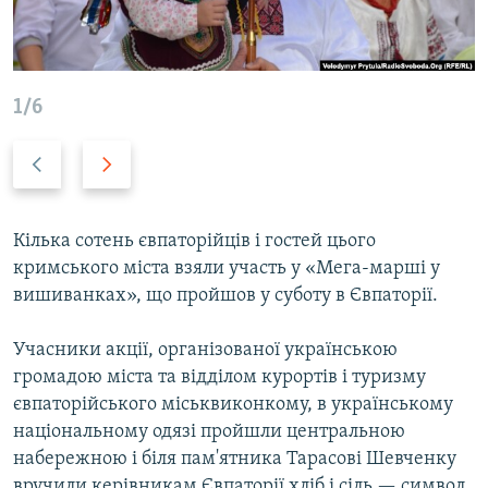
ВІДЕОУРОКИ «ELIFBE»
Русский
СВІДЧЕННЯ ОКУПАЦІЇ
Qırımtatar
УКРАЇНСЬКА ПРОБЛЕМА КРИМУ
1/6
ДОЛУЧАЙСЯ!
ІНФОГРАФІКА
Previous
Next
slide
slide
Усі сайти RFE/RL
Кілька сотень євпаторійців і гостей цього
кримського міста взяли участь у «Мега-марші у
вишиванках», що пройшов у суботу в Євпаторії.
Учасники акції, організованої українською
громадою міста та відділом курортів і туризму
євпаторійського міськвиконкому, в українському
національному одязі пройшли центральною
набережною і біля пам'ятника Тарасові Шевченку
вручили керівникам Євпаторії хліб і сіль — символ