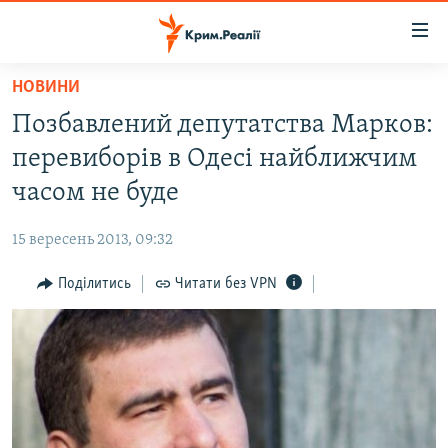
Доступність
посилання
Перейти
НОВИНИ
до
НОВИНИ
Позбавлений депутатства Марков:
основного
ВОДА.КРИМ
матеріалу
перевиборів в Одесі найближчим
ВІДЕО ТА ФОТО
Перейти
часом не буде
до
ПОЛІТИКА
основної
15 вересень 2013, 09:32
БЛОГИ
навігації
Перейти
Поділитись
Читати без VPN
ПОГЛЯД
до
ІНТЕРВ'Ю
пошуку
ВСЕ ЗА ДЕНЬ
СПЕЦПРОЕКТИ
ЯК ОБІЙТИ БЛОКУВАННЯ
ДЕПОРТАЦІЯ