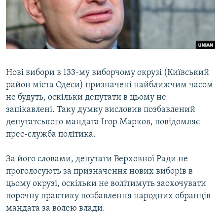
ВІДЕОУРОКИ «ELIFBE»
Русский
СВІДЧЕННЯ ОКУПАЦІЇ
Qırımtatar
УКРАЇНСЬКА ПРОБЛЕМА КРИМУ
ДОЛУЧАЙСЯ!
ІНФОГРАФІКА
Нові вибори в 133-му виборчому окрузі (Київський
район міста Одеси) призначені найближчим часом
не будуть, оскільки депутати в цьому не
Усі сайти RFE/RL
зацікавлені. Таку думку висловив позбавлений
депутатського мандата Ігор Марков, повідомляє
прес-служба політика.
За його словами, депутати Верховної Ради не
проголосують за призначення нових виборів в
цьому окрузі, оскільки не волітимуть заохочувати
порочну практику позбавлення народних обранців
мандата за волею влади.