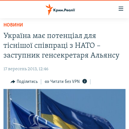
Доступність
посилання
Перейти
НОВИНИ
до
НОВИНИ
Україна має потенціал для
основного
ВОДА.КРИМ
матеріалу
тіснішої співпраці з НАТО –
ВІДЕО ТА ФОТО
Перейти
заступник генсекретаря Альянсу
до
ПОЛІТИКА
основної
17 вересень 2013, 12:46
БЛОГИ
навігації
Перейти
Поділитись
Читати без VPN
ПОГЛЯД
до
ІНТЕРВ'Ю
пошуку
ВСЕ ЗА ДЕНЬ
СПЕЦПРОЕКТИ
ЯК ОБІЙТИ БЛОКУВАННЯ
ДЕПОРТАЦІЯ