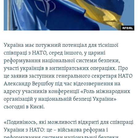
ВІДЕОУРОКИ «ELIFBE»
Русский
СВІДЧЕННЯ ОКУПАЦІЇ
Qırımtatar
УКРАЇНСЬКА ПРОБЛЕМА КРИМУ
ДОЛУЧАЙСЯ!
ІНФОГРАФІКА
Україна має потужний потенціал для тіснішої
співпраці з НАТО, серед іншого, у царині
реформування національної системи безпеки,
Усі сайти RFE/RL
участі українців в антипіратських операціях. Про
це заявив заступник генерального секретаря НАТО
Александр Вершбоу під час відеозвернення на
адресу учасників конференції «Роль міжнародних
організацій у національній безпеці України»
сьогодні в Києві.
«Подивімось, які можливості відкриті для співпраці
України з НАТО: це – військова реформа і
реформування системи національної безпеки