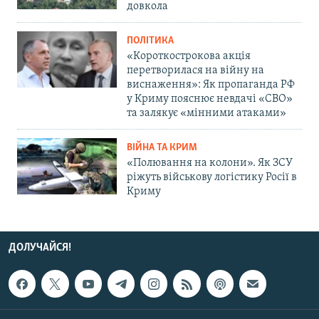
довкола
ПОЛІТИКА
«Короткострокова акція
перетворилася на війну на
виснаження»: Як пропаганда РФ
у Криму пояснює невдачі «СВО»
та залякує «мінними атаками»
ВІЙНА ТА КРИМ
«Полювання на колони». Як ЗСУ
ріжуть військову логістику Росії в
Криму
ДОЛУЧАЙСЯ!