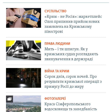
СУСПІЛЬСТВО
«Крим – не Росія»: маркетплейс
Ozon припинив прийом нових
замовлень на Кримському
півострові
ПРАВА ЛЮДИНИ
Мить – і ти шпигун. Як у
кримських судах розглядають
звинувачення в держзраді
ВІЙНА ТА КРИМ
Сорок днів, сорок ночей. Про
результати кримської операції з
примусу Росії до миру
ФОТОГАЛЕРЕЇ
Краса Сімферопольського
водосховища та занедбаність