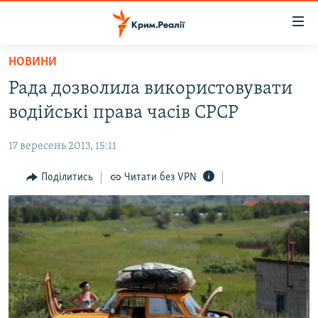
Доступність
посилання
Перейти
НОВИНИ
до
НОВИНИ
Рада дозволила використовувати
основного
ВОДА.КРИМ
матеріалу
водійські права часів СРСР
ВІДЕО ТА ФОТО
Перейти
до
17 вересень 2013, 15:11
ПОЛІТИКА
основної
БЛОГИ
Поділитись
Читати без VPN
навігації
Перейти
ПОГЛЯД
до
ІНТЕРВ'Ю
пошуку
ВСЕ ЗА ДЕНЬ
СПЕЦПРОЕКТИ
ЯК ОБІЙТИ БЛОКУВАННЯ
ДЕПОРТАЦІЯ