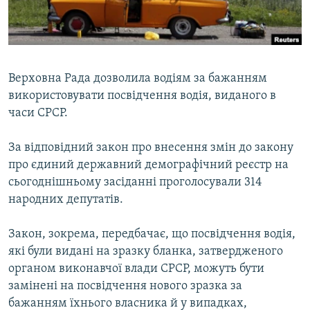
ВІДЕОУРОКИ «ELIFBE»
Русский
СВІДЧЕННЯ ОКУПАЦІЇ
Qırımtatar
УКРАЇНСЬКА ПРОБЛЕМА КРИМУ
Верховна Рада дозволила водіям за бажанням
ДОЛУЧАЙСЯ!
ІНФОГРАФІКА
використовувати посвідчення водія, виданого в
часи СРСР.
За відповідний закон про внесення змін до закону
Усі сайти RFE/RL
про єдиний державний демографічний реєстр на
сьогоднішньому засіданні проголосували 314
народних депутатів.
Закон, зокрема, передбачає, що посвідчення водія,
які були видані на зразку бланка, затвердженого
органом виконавчої влади СРСР, можуть бути
замінені на посвідчення нового зразка за
бажанням їхнього власника й у випадках,