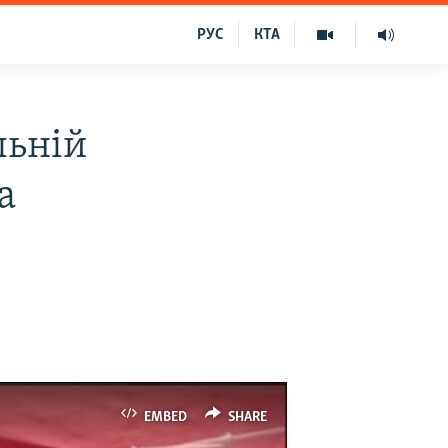
РУС
КТА
льній
а
EMBED
SHARE