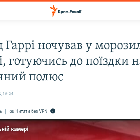
 Гаррі ночував у морози
, готуючись до поїздки н
нний полюс
, 16:24
ь
Читати без VPN
ьній камері