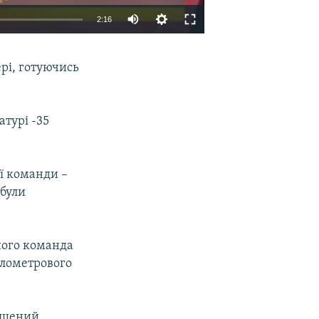
2:16
EMBED
SHARE
рі, готуючись
турі -35
ої команди –
 були
 його команда
ілометрового
мушений