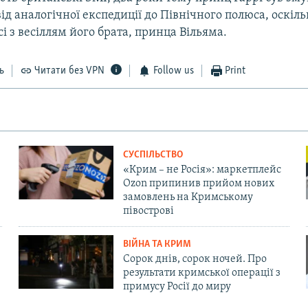
ід аналогічної експедиції до Північного полюса, оскіл
сі з весіллям його брата, принца Вільяма.
ь
Читати без VPN
Follow us
Print
СУСПІЛЬСТВО
«Крим – не Росія»: маркетплейс
Ozon припинив прийом нових
замовлень на Кримському
півострові
ВІЙНА ТА КРИМ
Сорок днів, сорок ночей. Про
результати кримської операції з
примусу Росії до миру