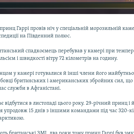
ринц Гаррі провів ніч у спеціальній морозильній каме
кспедиції на Південний полюс.
итанський спадкоємець перебував у камері при темпера
льсієм і швидкості вітру 72 кілометрів на годину.
нцом у камері готувалися й інші члени його майбутнь
бовці британських і американських збройних сил, що
час служби в Афганістані.
є відбутися в листопаді цього року. 29-річний принц і
я упродовж 15 днів з іншими командами під час 320-к
арктикою.
ють британські ЗМІ, два роки тому принц Гаррі був з