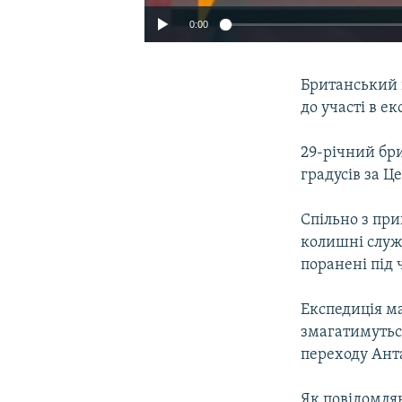
0:00
Британський п
до участі в е
29-річний бр
градусів за Це
Спільно з при
колишні служ
поранені під 
Експедиція ма
змагатимутьс
переходу Ант
Як повідомля