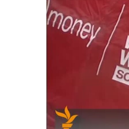
ВІДЕОУРОКИ «ELIFBE»
СВІДЧЕННЯ ОКУПАЦІЇ
УКРАЇНСЬКА ПРОБЛЕМА КРИМУ
ІНФОГРАФІКА