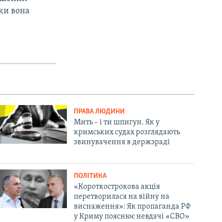
ьки вона
ПРАВА ЛЮДИНИ
Мить – і ти шпигун. Як у
кримських судах розглядають
звинувачення в держзраді
ПОЛІТИКА
«Короткострокова акція
перетворилася на війну на
виснаження»: Як пропаганда РФ
у Криму пояснює невдачі «СВО»