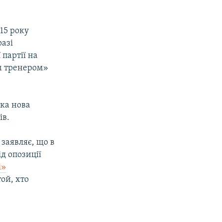
015 року
разі
партії на
им тренером»
ака нова
ів.
заявляє, що в
д опозиції
і»
ой, хто