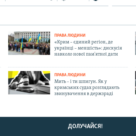
ПРАВА ЛЮДИНИ
«Крим – єдиний регіон, де
українці – меншість»: дискусія
навколо нової пам'ятної дати
ПРАВА ЛЮДИНИ
Мить – і ти шпигун. Як у
кримських судах розглядають
звинувачення в держзраді
ДОЛУЧАЙСЯ!