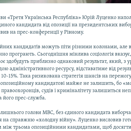
иви «Третя Українська Республіка» Юрій Луценко напол
иного кандидата від опозиції на президентських вибор
явив на прес-конференції у Рівному.
ійних кандидатів можуть піти різними колонами, але в
но програють. Сьогоднішня мінлива соціологія вказує
оє здобудуть приблизно однаковий результат, який, з 
дою адміністративного ресурсу, відставатиме від резул
10-15%. Така ризикована стратегія шансів на перемогу
 опозиційному кандидатові майже не залишить, бо «м
правоохоронців, судів і криміналітету залишиться не
а його прес-служба.
олишнього голови МВС, без єдиного кандидата виборча
я на справжню «холодну війну». Луценко висловив гото
 між трьома опозиційними кандидатами, щоб досягт