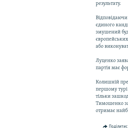
результату.
Відповідаючи 
єдиного канди
змушений буде
європейських 
або виконуват
Луценко заявл
партія має фо
Колишній пре
першому турі
тільки зашкод
Тимошенко за
отримає найбі
Поділитис