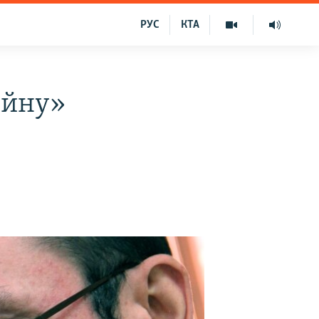
РУС
КТА
ійну»