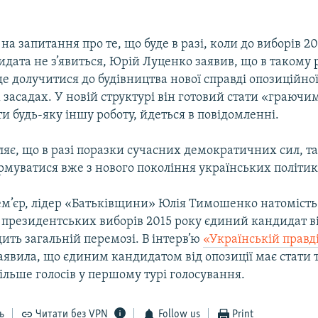
на запитання про те, що буде в разі, коли до виборів 2
дата не з’явиться, Юрій Луценко заявив, що в такому 
 долучитися до будівництва нової справді опозиційної 
засадах. У новій структурі він готовий стати «граюч
и будь-яку іншу роботу, йдеться в повідомленні.
яє, що в разі поразки сучасних демократичних сил, т
рмуватися вже з нового покоління українських політик
м’єр, лідер «Батьківщини» Юлія Тимошенко натомість 
 президентських виборів 2015 року єдиний кандидат ві
ить загальній перемозі. В інтерв’ю
«Українській правд
явила, що єдиним кандидатом від опозиції має стати т
льше голосів у першому турі голосування.
ь
Читати без VPN
Follow us
Print