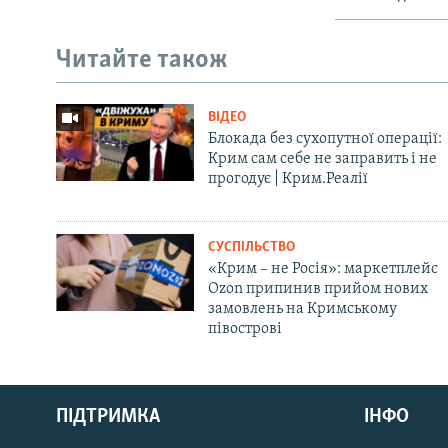
Читайте також
ВІДЕО
Блокада без сухопутної операції:
Крим сам себе не заправить і не
прогодує | Крим.Реалії
СУСПІЛЬСТВО
«Крим – не Росія»: маркетплейс
Ozon припинив прийом нових
замовлень на Кримському
півострові
Русский
ПІДТРИМКА
ІНФО
Qırımtatar