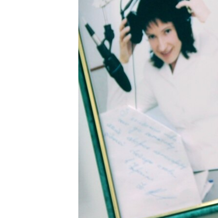
ВІДЕОУРОКИ «ELIFBE»
СВІДЧЕННЯ ОКУПАЦІЇ
УКРАЇНСЬКА ПРОБЛЕМА КРИМУ
ІНФОГРАФІКА