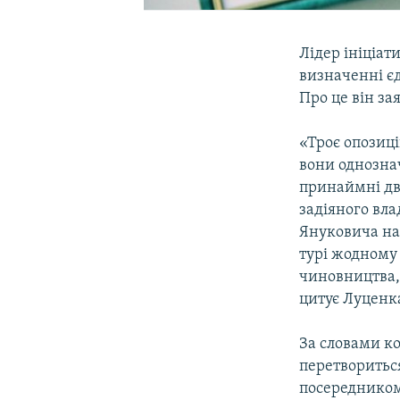
Лідер ініціат
визначенні єд
Про це він за
«Троє опозиц
вони однознач
принаймні дв
задіяного вла
Януковича на 
турі жодному
чиновництва, 
цитує Луценк
За словами к
перетворитьс
посередником