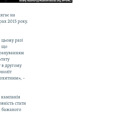
ягає на
ах 2015 року.
 цьому разі
, що
урахуванням
ьтату
 в другому
оноліт
похитним», –
 кампанія
вність стати
и бажаного