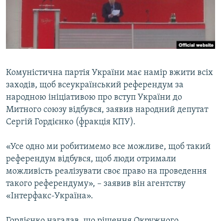
ВІДЕОУРОКИ «ELIFBE»
Русский
СВІДЧЕННЯ ОКУПАЦІЇ
Qırımtatar
УКРАЇНСЬКА ПРОБЛЕМА КРИМУ
ДОЛУЧАЙСЯ!
ІНФОГРАФІКА
Комуністична партія України має намір вжити всіх
заходів, щоб всеукраїнський референдум за
народною ініціативою про вступ України до
Усі сайти RFE/RL
Митного союзу відбувся, заявив народний депутат
Сергій Гордієнко (фракція КПУ).
«Усе одно ми робитимемо все можливе, щоб такий
референдум відбувся, щоб люди отримали
можливість реалізувати своє право на проведення
такого референдуму», – заявив він агентству
«Інтерфакс-Україна».
Гордієнко нагадав, що рішення Окружного