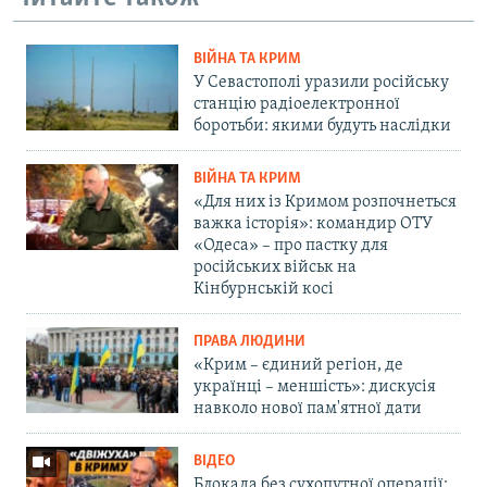
ВІЙНА ТА КРИМ
У Севастополі уразили російську
станцію радіоелектронної
боротьби: якими будуть наслідки
ВІЙНА ТА КРИМ
«Для них із Кримом розпочнеться
важка історія»: командир ОТУ
«Одеса» – про пастку для
російських військ на
Кінбурнській косі
ПРАВА ЛЮДИНИ
«Крим – єдиний регіон, де
українці – меншість»: дискусія
навколо нової пам'ятної дати
ВІДЕО
Блокада без сухопутної операції: