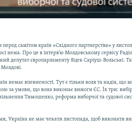
и перед самітом країн «Східного партнерства» у листоп
осі нема. Про це в інтерв’ю Молдовському сервісу Раді
кий депутат європарламенту Яцек Саріуш-Вольські. Та
 Молдові.
їн немає впевненості. Тут є тільки воля та надія, що
ною за умови, що вона виконає вимоги ЄС. Їх три: вибі
вільнення Тимошенко, реформа виборчої та судової сис
ами, Україна не має чекати листопада, щоб виконати в