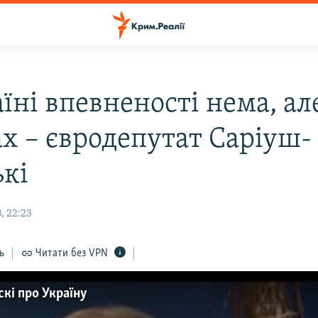
їні впевненості нема, але
ах – євродепутат Саріуш-
ькі
, 22:23
ь
Читати без VPN
кі про Україну