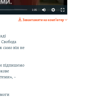
1:05
Завантажити на комп'ютер
EMBED
SHARE
аді
о Свобода
к само він не
 ми підпишемо
ркове
теми», –
имоги