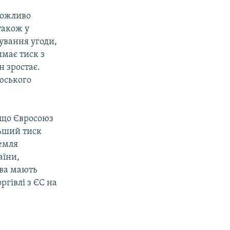
можливо
також у
фування угоди,
имає тиск з
н зростає.
юського
, що Євросоюз
льший тиск
ремля
аїни,
ова мають
ргівлі з ЄС на