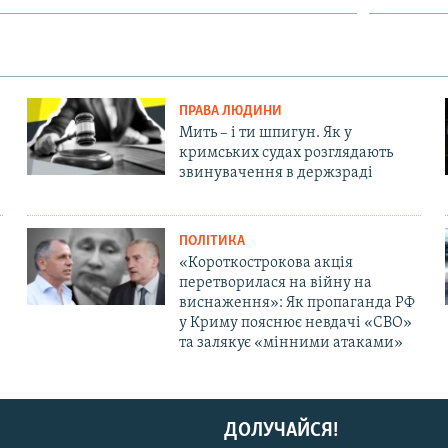
ПРАВА ЛЮДИНИ
Мить – і ти шпигун. Як у
кримських судах розглядають
звинувачення в держзраді
ПОЛІТИКА
«Короткострокова акція
перетворилася на війну на
виснаження»: Як пропаганда РФ
у Криму пояснює невдачі «СВО»
та залякує «мінними атаками»
ДОЛУЧАЙСЯ!