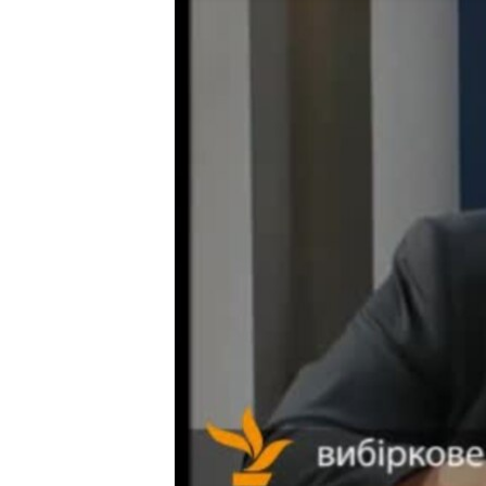
ВІДЕОУРОКИ «ELIFBE»
СВІДЧЕННЯ ОКУПАЦІЇ
УКРАЇНСЬКА ПРОБЛЕМА КРИМУ
ІНФОГРАФІКА