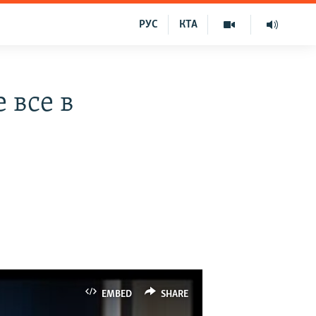
РУС
КТА
 все в
EMBED
SHARE