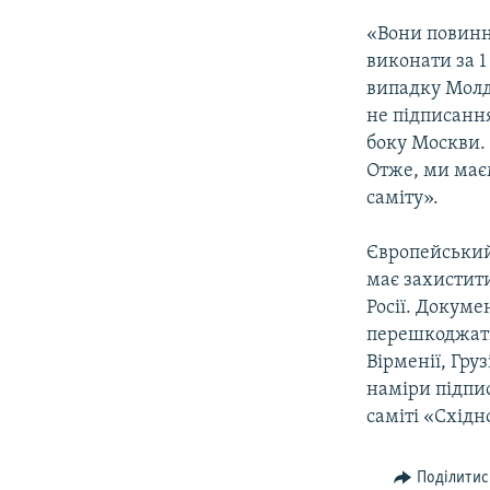
«Вони повинн
виконати за 1
випадку Молдо
не підписання
боку Москви. 
Отже, ми має
саміту».
Європейськи
має захистити
Росії. Докуме
перешкоджати
Вірменії, Гру
наміри підпис
саміті «Східн
Поділитис