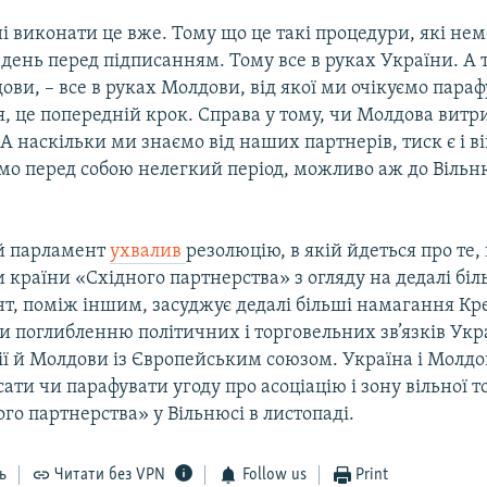
і виконати це вже. Тому що це такі процедури, які не
 день перед підписанням. Тому все в руках України. А 
ви, – все в руках Молдови, від якої ми очікуємо пара
, це попередній крок. Справа у тому, чи Молдова витр
А наскільки ми знаємо від наших партнерів, тиск є і ві
мо перед собою нелегкий період, можливо аж до Вільн
й парламент
ухвалив
резолюцію, в якій йдеться про те
 країни «Східного партнерства» з огляду на дедалі бі
нт, поміж іншим, засуджує дедалі більші намагання К
 поглибленню політичних і торговельних зв’язків Укр
зії й Молдови із Європейським союзом. Україна і Молд
ати чи парафувати угоду про асоціацію і зону вільної то
ого партнерства» у Вільнюсі в листопаді.
ь
Читати без VPN
Follow us
Print