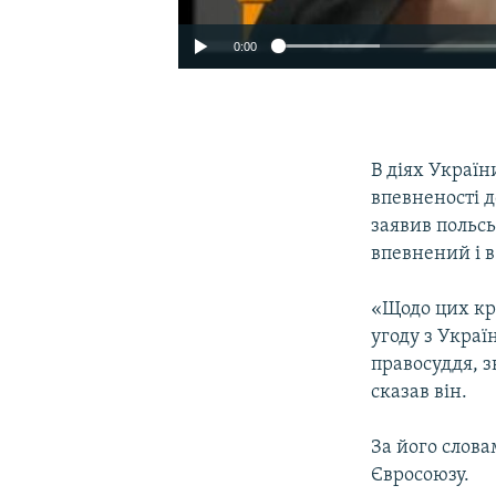
0:00
В діях Україн
впевненості д
заявив польсь
впевнений і в
«Щодо цих кра
угоду з Украї
правосуддя, з
сказав він.
За його слов
Євросоюзу.