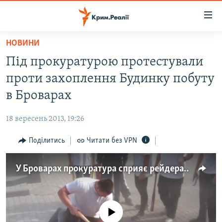
Доступність
посилання
Перейти
НОВИНИ
до
НОВИНИ
Під прокуратурою протестували
основного
ВОДА.КРИМ
матеріалу
проти захоплення Будинку побуту
ВІДЕО ТА ФОТО
Перейти
в Броварах
до
ПОЛІТИКА
основної
18 вересень 2013, 19:26
БЛОГИ
навігації
Перейти
Поділитись
Читати без VPN
ПОГЛЯД
до
ІНТЕРВ'Ю
пошуку
У Броварах прокуратура сприяє рейдерам?
ВСЕ ЗА ДЕНЬ
СПЕЦПРОЕКТИ
No media source currently available
ЯК ОБІЙТИ БЛОКУВАННЯ
ДЕПОРТАЦІЯ