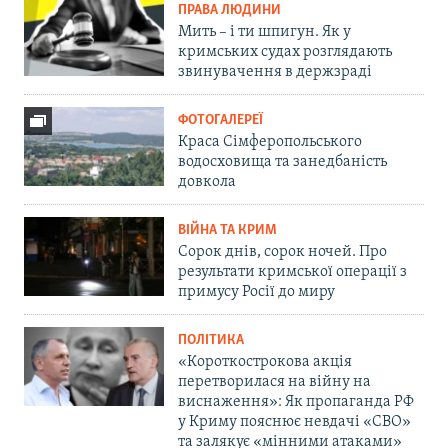
ПРАВА ЛЮДИНИ
Мить – і ти шпигун. Як у
кримських судах розглядають
звинувачення в держзраді
ФОТОГАЛЕРЕЇ
Краса Сімферопольського
водосховища та занедбаність
довкола
ВІЙНА ТА КРИМ
Сорок днів, сорок ночей. Про
результати кримської операції з
примусу Росії до миру
ПОЛІТИКА
«Короткострокова акція
перетворилася на війну на
виснаження»: Як пропаганда РФ
у Криму пояснює невдачі «СВО»
та залякує «мінними атаками»