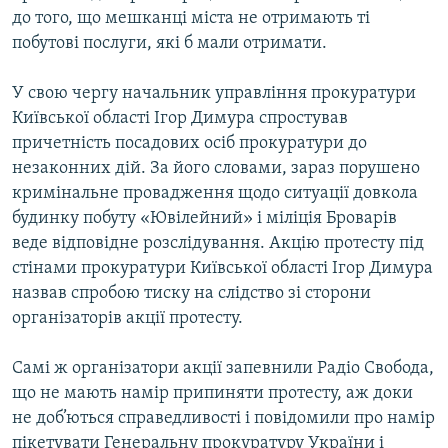
до того, що мешканці міста не отримають ті
побутові послуги, які б мали отримати.
У свою чергу начальник управління прокуратури
Київської області Ігор Димура спростував
причетність посадових осіб прокуратури до
незаконних дій. За його словами, зараз порушено
кримінальне провадження щодо ситуації довкола
будинку побуту «Ювілейний» і міліція Броварів
веде відповідне розслідування. Акцію протесту під
стінами прокуратури Київської області Ігор Димура
назвав спробою тиску на слідство зі сторони
організаторів акції протесту.
Самі ж організатори акції запевнили Радіо Свобода,
що не мають намір припиняти протесту, аж доки
не доб’ються справедливості і повідомили про намір
пікетувати Генеральну прокуратуру України і