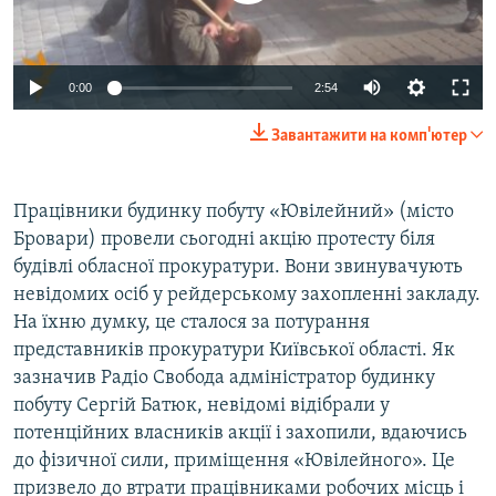
ВІДЕОУРОКИ «ELIFBE»
Русский
СВІДЧЕННЯ ОКУПАЦІЇ
Qırımtatar
0:00
2:54
УКРАЇНСЬКА ПРОБЛЕМА КРИМУ
Завантажити на комп'ютер
ДОЛУЧАЙСЯ!
ІНФОГРАФІКА
Працівники будинку побуту «Ювілейний» (місто
Бровари) провели сьогодні акцію протесту біля
Усі сайти RFE/RL
будівлі обласної прокуратури. Вони звинувачують
невідомих осіб у рейдерському захопленні закладу.
На їхню думку, це сталося за потурання
представників прокуратури Київської області. Як
зазначив Радіо Свобода адміністратор будинку
побуту Сергій Батюк, невідомі відібрали у
потенційних власників акції і захопили, вдаючись
до фізичної сили, приміщення «Ювілейного». Це
призвело до втрати працівниками робочих місць і