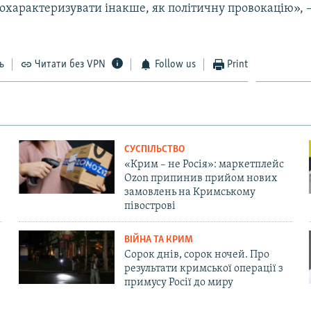
охарактеризувати інакше, як політичну провокацію», 
ь
Читати без VPN
Follow us
Print
СУСПІЛЬСТВО
«Крим – не Росія»: маркетплейс
Ozon припинив прийом нових
замовлень на Кримському
півострові
ВІЙНА ТА КРИМ
Сорок днів, сорок ночей. Про
результати кримської операції з
примусу Росії до миру