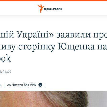
шій Україні» заявили пр
иву сторінку Ющенка н
ook
, 21:09
ь
Читати без VPN