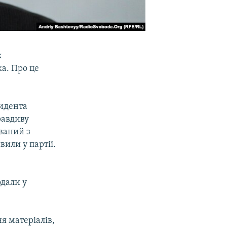
k
а. Про це
зидента
равдиву
ваний з
вили у партії.
одали у
я матеріалів,