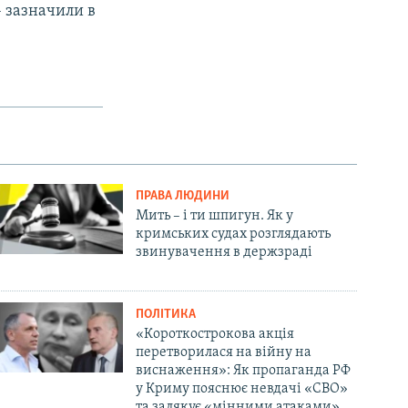
– зазначили в
ПРАВА ЛЮДИНИ
Мить – і ти шпигун. Як у
кримських судах розглядають
звинувачення в держзраді
ПОЛІТИКА
«Короткострокова акція
перетворилася на війну на
виснаження»: Як пропаганда РФ
у Криму пояснює невдачі «СВО»
та залякує «мінними атаками»