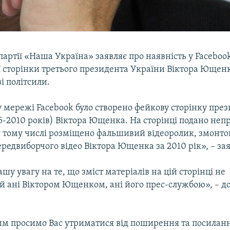
артії «Наша Україна» заявляє про наявність у Faceboo
 сторінки третього президента України Віктора Ющенк
ві політсили.
 мережі Facebook було створено фейкову сторінку пре
5-2010 років) Віктора Ющенка. На сторінці подано неп
у тому числі розміщено фальшивий відеоролик, змонто
редвиборчого відео Віктора Ющенка за 2010 рік», – зая
шу увагу на те, що зміст матеріалів на цій сторінці не
й ані Віктором Ющенком, ані його прес-службою», – д
цим просимо Вас утриматися від поширення та посиланн