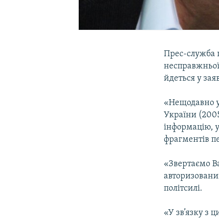
Прес-служба п
несправжньої
йдеться у зая
«Нещодавно у
України (200
інформацію, 
фрагментів пе
«Звертаємо Ва
авторизовани
політсилі.
«У зв’язку з 