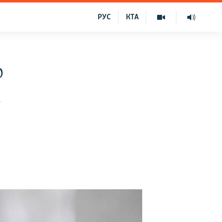
РУС
КТА
о
а