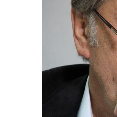
ВІДЕОУРОКИ «ELIFBE»
СВІДЧЕННЯ ОКУПАЦІЇ
УКРАЇНСЬКА ПРОБЛЕМА КРИМУ
ІНФОГРАФІКА