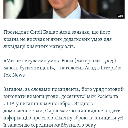
ВІДЕОУРОКИ «ELIFBE»
Русский
СВІДЧЕННЯ ОКУПАЦІЇ
Qırımtatar
УКРАЇНСЬКА ПРОБЛЕМА КРИМУ
Президент Сирії Башар Асад заявляє, що його
ДОЛУЧАЙСЯ!
ІНФОГРАФІКА
країна не висуває ніяких додаткових умов для
ліквідації хімічних матеріалів.
«Ми не висуваємо умов. Вони (матеріали –
ред.
)
Усі сайти RFE/RL
мають бути знищені», – наголосив Асад в інтервʼю
Fox News.
Загалом, за словами президента, його уряд готовий
виконати вимоги угоди, досягнутої між Росією та
США у питанні хімічної зброї. Згідно з
домовленостями, Сирія має якнайшвидше надати
інформацію про свою хімічну зброю та знищити усі
її запаси до середини майбутнього року.