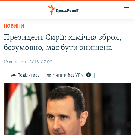
Доступність
посилання
Перейти
НОВИНИ
до
НОВИНИ
Президент Сирії: хімічна зброя,
основного
ВОДА.КРИМ
матеріалу
безумовно, має бути знищена
ВІДЕО ТА ФОТО
Перейти
до
19 вересень 2013, 07:02
ПОЛІТИКА
основної
БЛОГИ
Поділитись
Читати без VPN
навігації
Перейти
ПОГЛЯД
до
ІНТЕРВ'Ю
пошуку
ВСЕ ЗА ДЕНЬ
СПЕЦПРОЕКТИ
ЯК ОБІЙТИ БЛОКУВАННЯ
ДЕПОРТАЦІЯ