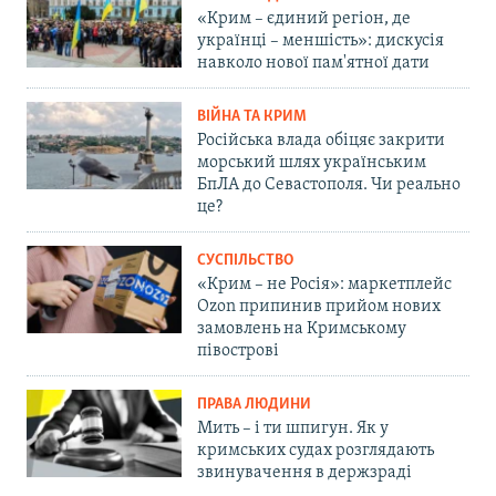
«Крим – єдиний регіон, де
українці – меншість»: дискусія
навколо нової пам'ятної дати
ВІЙНА ТА КРИМ
Російська влада обіцяє закрити
морський шлях українським
БпЛА до Севастополя. Чи реально
це?
СУСПІЛЬСТВО
«Крим – не Росія»: маркетплейс
Ozon припинив прийом нових
замовлень на Кримському
півострові
ПРАВА ЛЮДИНИ
Мить – і ти шпигун. Як у
кримських судах розглядають
звинувачення в держзраді